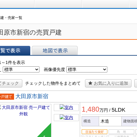
買う
借りる
プ
戸建・売家一覧
田原市新宿の売買戸建
表示
地図で表示
1～1件を表示
え
画像優先度
てチェック
チェックした物件をまとめて
お気に入りに追加
大田原市新宿
一戸建
1,480
5LDK
万円
/
木造
構造
建物面