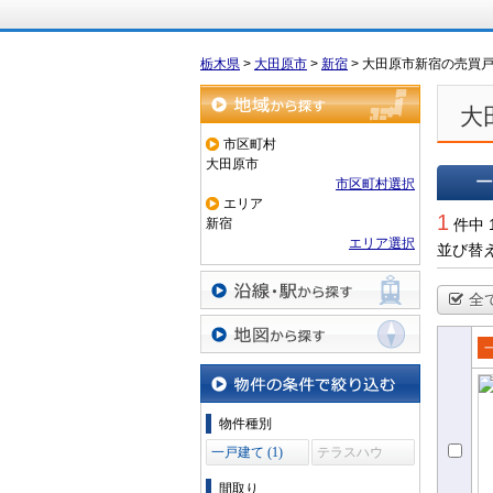
栃木県
>
大田原市
>
新宿
>
大田原市新宿の売買
大
地域から探す
市区町村
大田原市
市区町村選択
エリア
一覧で
1
新宿
件中 
エリア選択
並び替
全
沿線・駅から探す
地図から探す
売
て
物件の条件で絞り込む
物件種別
一戸建て (1)
テラスハウ
ス (0)
間取り