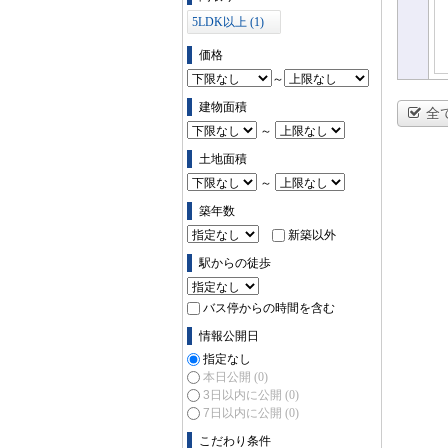
5LDK以上 (1)
価格
～
建物面積
全
～
土地面積
～
築年数
新築以外
駅からの徒歩
バス停からの時間を含む
情報公開日
指定なし
本日公開
(0)
3日以内に公開
(0)
7日以内に公開
(0)
こだわり条件