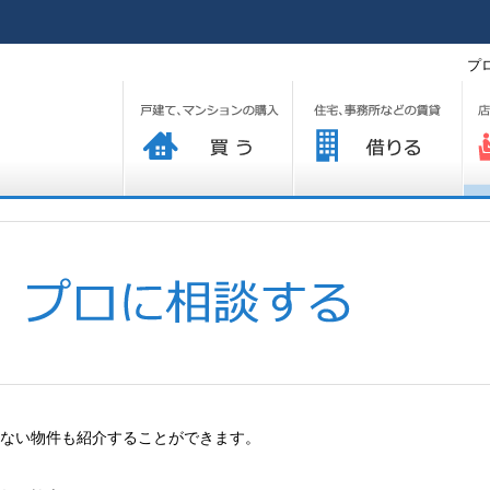
プ
買う
借りる
プ
ない物件も紹介することができます。