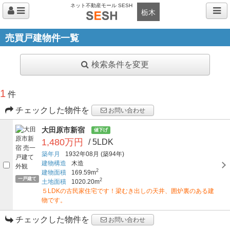
ネット不動産モール SESH
栃木
売買戸建物件一覧
検索条件を変更
1
件
チェックした物件を
お問い合わせ
大田原市新宿
値下げ
1,480万円
/ 5LDK
築年月
1932年08月
(築94年)
建物構造
木造
2
建物面積
169.59m
一戸建て
2
土地面積
1020.20m
５LDKの古民家住宅です！梁むき出しの天井、囲炉裏のある建
物です。
チェックした物件を
お問い合わせ