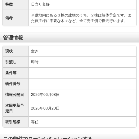
特徴
日当り良好
※敷地内にある３棟の建物のうち、２棟は解体予定です。ま
備考
た買主様に不要な木々など、全て売主側で撤去行います。
管理情報
現状
空き
引渡し
即時
条件等
－
物件番号
－
情報公開日
2026年06月08日
次回更新予
2026年08月20日
定日
取引態様
専任
この物件でローンシミュレーションする