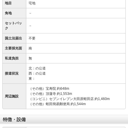
地目
宅地
角地
－
セットバッ
－
ク
国土法届出
不要
主要採光面
南
私道負担
無
北：の公道
接道状況
西：の公道
東：
（その他）宝寿院 約648m
（その他）頂蓮寺 約1,553m
周辺施設
（コンビニ）セブンイレブン大田原蛭田店 約1,460m
（その他）蛭田簡易郵便局 約1,544m
特徴・設備