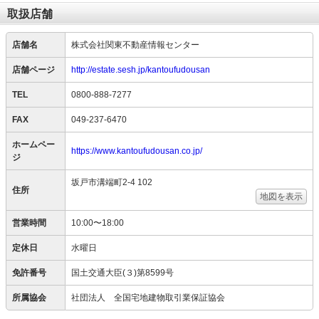
取扱店舗
店舗名
株式会社関東不動産情報センター
店舗ページ
http://estate.sesh.jp/kantoufudousan
TEL
0800-888-7277
FAX
049-237-6470
ホームペー
https://www.kantoufudousan.co.jp/
ジ
坂戸市溝端町2-4 102
住所
地図を表示
営業時間
10:00〜18:00
定休日
水曜日
免許番号
国土交通大臣(３)第8599号
所属協会
社団法人 全国宅地建物取引業保証協会