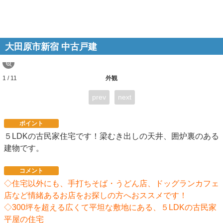
大田原市新宿 中古戸建
1 / 11
外観
prev
next
ポイント
５LDKの古民家住宅です！梁むき出しの天井、囲炉裏のある
建物です。
コメント
◇住宅以外にも、手打ちそば・うどん店、ドッグランカフェ
店など情緒あるお店をお探しの方へおススメです！
◇300坪を超える広くて平坦な敷地にある、５LDKの古民家
平屋の住宅