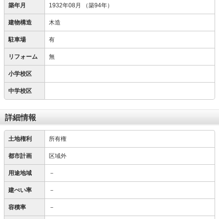
築年月
1932年08月
（築94年）
建物構造
木造
駐車場
有
リフォーム
無
小学校区
中学校区
詳細情報
土地権利
所有権
都市計画
区域外
用途地域
－
建ぺい率
－
容積率
－