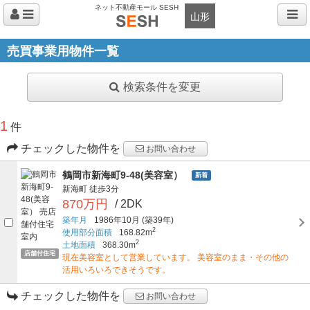
ネット不動産モール SESH
山形
売買事業用物件一覧
検索条件を変更
1
件
チェックした物件を
お問い合わせ
鶴岡市新海町9-48(美容室）
新着
新海町
徒歩3分
870万円
/ 2DK
築年月
1986年10月
(築39年)
2
使用部分面積
168.82m
2
土地面積
368.30m
店舗付住宅
現在美容室として営業しています。 美容室のまま・その他の
活用いろいろできそうです。
チェックした物件を
お問い合わせ