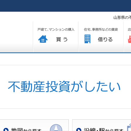
山形県の
買う
借りる
プ