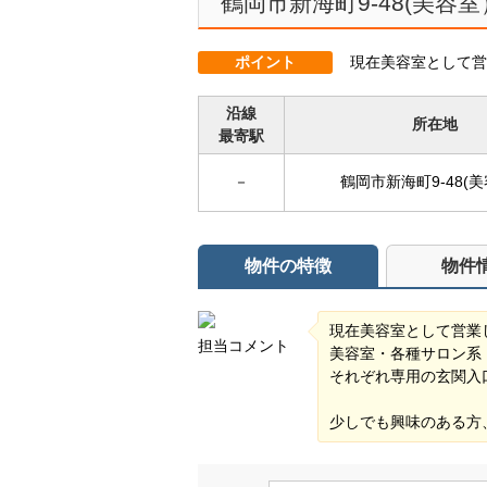
鶴岡市新海町9-48(美容室
ポイント
現在美容室として営
沿線
所在地
最寄駅
－
鶴岡市新海町9-48(
物件の特徴
物件
現在美容室として営業
担当コメント
美容室・各種サロン系
それぞれ専用の玄関入
少しでも興味のある方