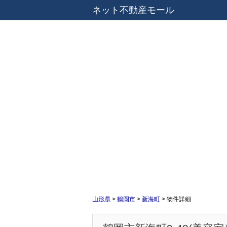
ネット不動産モール
山形県
>
鶴岡市
>
新海町
>
物件詳細