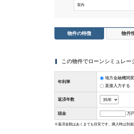
室内
物件の特徴
物件
この物件でローンシミュレー
地方金融機関変動
年利率
直接入力する
返済年数
頭金
万
※返済金額はあくまでも目安です。購入時は別途