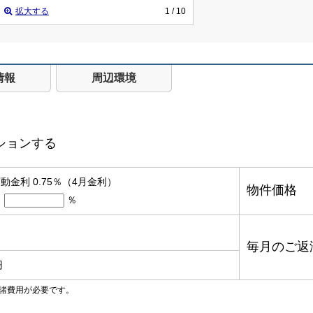
拡大する
1
/ 10
情報
周辺環境
ションする
金利 0.75％（4月金利）
物件価格
％
毎月のご返
円
諸費用が必要です。