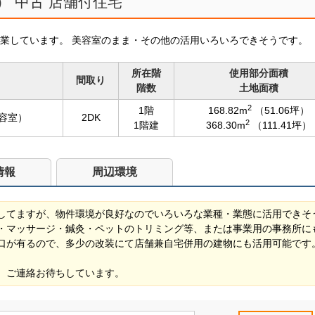
） 中古 店舗付住宅
業しています。 美容室のまま・その他の活用いろいろできそうです。
所在階
使用部分面積
間取り
階数
土地面積
2
1階
168.82m
（51.06坪）
美容室）
2DK
2
1階建
368.30m
（111.41坪）
情報
周辺環境
してますが、物件環境が良好なのでいろいろな業種・業態に活用できそ
・マッサージ・鍼灸・ペットのトリミング等、または事業用の事務所に
口が有るので、多少の改装にて店舗兼自宅併用の建物にも活用可能です
、ご連絡お待ちしています。