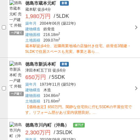
徳島市蔵本元町
新着
蔵本駅
徒歩4分
1,980万円
/ 5LDK
築年月
2004年06月
(築22年)
建物構造
鉄骨造
一戸建て
2
建物面積
216.18m
2
土地面積
209.07m
蔵本駅徒歩4分、近隣商業地域の店舗付き住宅。鉄骨造3階建・
5LDKで住居スペースも充実。事業と暮ら…
徳島市新浜本町
新着
津田本町五丁目
徒歩6分
650万円
/ 5SDK
築年月
1973年11月
(築52年)
建物構造
木造
一戸建て
2
建物面積
104.86m
2
土地面積
171.60m
【価格改定】650万円。閑静な住宅街に佇む5SDKの平屋住宅で
す。リフォーム歴があり室内状態良好。…
徳島市川内町（沖島）
値下げ
2,300万円
/ 3SLDK
築年月
2010年09月
(築15年)