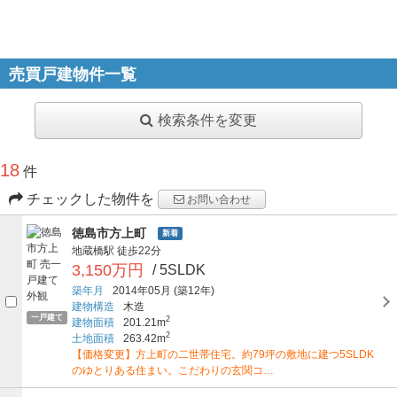
売買戸建物件一覧
検索条件を変更
18
件
チェックした物件を
お問い合わせ
徳島市方上町
新着
地蔵橋駅
徒歩22分
3,150万円
/ 5SLDK
築年月
2014年05月
(築12年)
建物構造
木造
一戸建て
2
建物面積
201.21m
2
土地面積
263.42m
【価格変更】方上町の二世帯住宅。約79坪の敷地に建つ5SLDK
のゆとりある住まい。こだわりの玄関コ…