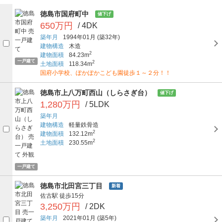
徳島市国府町中
値下げ
650万円
/ 4DK
築年月
1994年01月
(築32年)
建物構造
木造
2
建物面積
84.23m
一戸建て
2
土地面積
118.34m
国府小学校、ぽかぽかこども園徒歩１～２分！！
徳島市上八万町西山（しらさぎ台）
値下げ
1,280万円
/ 5LDK
築年月
建物構造
軽量鉄骨造
2
建物面積
132.12m
2
土地面積
230.55m
一戸建て
徳島市北田宮三丁目
新着
佐古駅
徒歩15分
3,250万円
/ 2DK
築年月
2021年01月
(築5年)