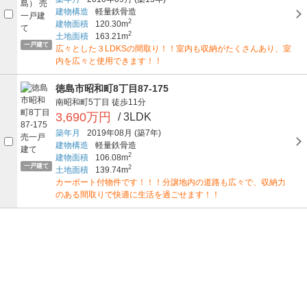
建物構造
軽量鉄骨造
2
建物面積
120.30m
2
土地面積
163.21m
一戸建て
広々とした３LDKSの間取り！！室内も収納がたくさんあり、室
内を広々と使用できます！！
徳島市昭和町8丁目87-175
南昭和町5丁目
徒歩11分
3,690万円
/ 3LDK
築年月
2019年08月
(築7年)
建物構造
軽量鉄骨造
2
建物面積
106.08m
一戸建て
2
土地面積
139.74m
カーポート付物件です！！！分譲地内の道路も広々で、収納力
のある間取りで快適に生活を過ごせます！！