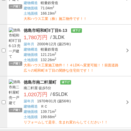
建物構造
軽量鉄骨造
一戸建て
2
建物面積
71.04m
2
土地面積
166.19m
大和ハウス工業（株）施工物件です！！
徳島市昭和町8丁目6-13
値下げ
1,780万円
/ 3LDK
築年月
2000年12月
(築25年)
建物構造
軽量鉄骨造
2
建物面積
121.21m
2
土地面積
132.26m
一戸建て
大和ハウス工業施工物件！！４LDKへ変更可能！！前面道路
広々の昭和町８丁目の閑静な住宅街です！！
徳島市南二軒屋町
値下げ
南二軒屋
徒歩5分
1,020万円
/ 6SLDK
築年月
1970年01月
(築56年)
建物構造
ＲＣ
一戸建て
2
建物面積
139.71m
2
土地面積
199.68m
リフォームして是非、生まれ変わらしてください！！