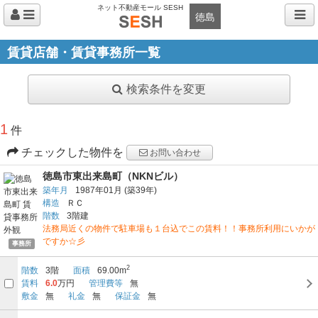
ネット不動産モール SESH
徳島
賃貸店舗・賃貸事務所一覧
検索条件を変更
1
件
チェックした物件を
お問い合わせ
徳島市東出来島町（NKNビル）
築年月
1987年01月
(築39年)
構造
ＲＣ
階数
3階建
法務局近くの物件で駐車場も１台込でこの賃料！！事務所利用にいかが
ですか☆彡
事務所
2
階数
3階
面積
69.00m
賃料
6.0
万円
管理費等
無
敷金
無
礼金
無
保証金
無