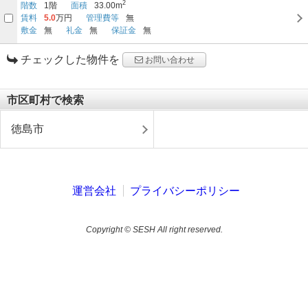
2
階数
1階
面積
33.00m
賃料
5.0
万円
管理費等
無
敷金
無
礼金
無
保証金
無
チェックした物件を
お問い合わせ
市区町村で検索
徳島市
運営会社
プライバシーポリシー
Copyright © SESH All right reserved.