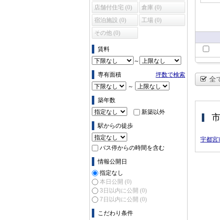
所 (0)
店舗付住宅 (0)
倉庫 (0)
宿泊施設 (0)
工場 (0)
その他 (0)
賃料
～
専有面積
坪数で検索
全
～
築年数
新築以外
駅からの徒歩
宇都宮
バス停からの時間を含む
情報公開日
指定なし
本日公開
(0)
3日以内に公開
(0)
7日以内に公開
(0)
こだわり条件