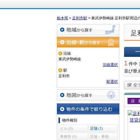
栃木県
>
足利市駅
>
東武伊勢崎線 足利市駅周辺
足
地域から探す
沿線・駅から探す
沿線
東武伊勢崎線
一覧で
1
件中 
沿線選択
駅
並び替
足利市
駅選択
全
地図から探す
賃貸
物件の条件で絞り込む
物件種別
ビル (0)
店舗 (1)
事務所 (0)
店舗・事務