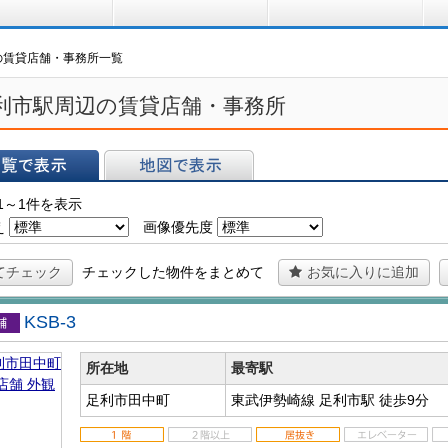
買う
借りる
プ
の賃貸店舗・事務所一覧
利市駅周辺の賃貸店舗・事務所
表示
地図で表示
1～1件を表示
え
画像優先度
てチェック
チェックした物件をまとめて
お気に入りに追加
KSB-3
店舗
所在地
最寄駅
足利市田中町
東武伊勢崎線 足利市駅
徒歩9分