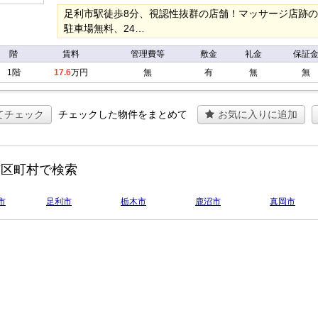
足利市駅徒歩8分、視認性抜群の店舗！マッサージ店跡
駐車場無料、24…
階
賃料
管理費等
敷金
礼金
保証
1階
17.6
万円
無
有
無
無
てチェック
チェックした物件をまとめて
お気に入りに追加
市区町村で検索
市
足利市
栃木市
鹿沼市
真岡市