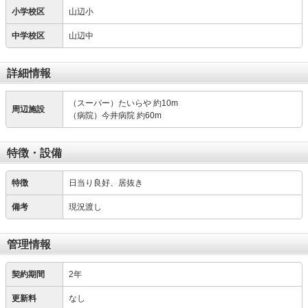
小学校区
山辺小
中学校区
山辺中
詳細情報
（スーパー）たいらや 約10m
周辺施設
（病院）今井病院 約60m
特徴・設備
特徴
日当り良好、居抜き
備考
現況渡し
管理情報
契約期間
2年
更新料
なし