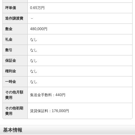
坪単価
0.65万円
造作譲渡費
－
敷金
480,000円
礼金
なし
敷引
なし
保証金
なし
権利金
なし
一時金
なし
その他月額
集送金手数料
：
440円
費用
その他初期
賃貸保証料
：
176,000円
費用
基本情報