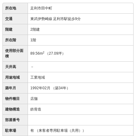
所在地
足利市田中町
交通
東武伊勢崎線 足利市駅徒歩9分
階建
2階建
所在階
1階
使用部分面
2
89.56m
（27.09坪）
積
天井高
－
用途地域
工業地域
築年月
1992年02月
（築34年）
物件種目
店舗
建物構造
鉄骨造
部屋番号
駐車場
有
（来客者専用駐車場（共用））