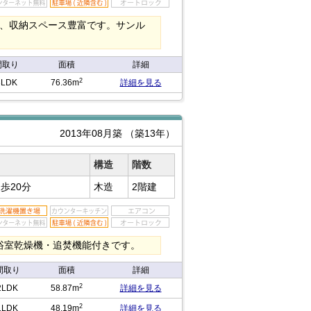
で、収納スペース豊富です。サンル
間取り
面積
詳細
2
3LDK
76.36m
詳細を見る
2013年08月築
（築13年）
構造
階数
歩20分
木造
2階建
浴室乾燥機・追焚機能付きです。
間取り
面積
詳細
2
2LDK
58.87m
詳細を見る
2
1LDK
48.19m
詳細を見る