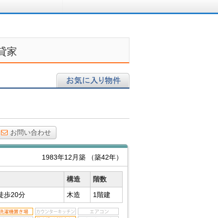
ロに相談する
貸家
お気に入り物件
お問い合わせ
1983年12月築
（築42年）
構造
階数
徒歩20分
木造
1階建