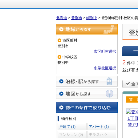
北海道
>
登別市
>
幌別中
>
登別市幌別中校区の
登
地域から探す
市区町村
登別市
市区町村選択
中学校区
一覧で
2
幌別中
件中 
中学校区選択
並び替
全
沿線・駅から探す
地図から探す
賃貸
て
物件の条件で絞り込む
物件種別
戸建て (1)
アパート (1)
マンション (0)
テラスハウ