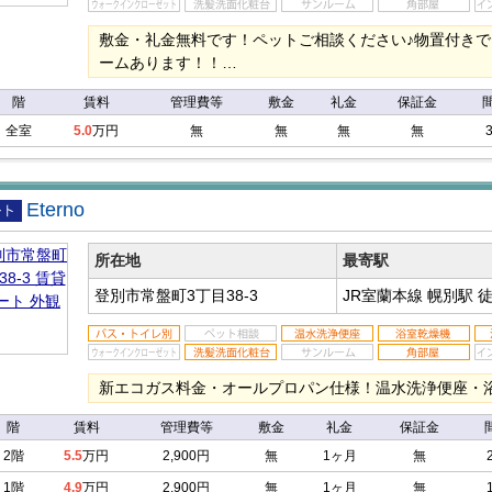
敷金・礼金無料です！ペットご相談ください♪物置付き
ームあります！！…
階
賃料
管理費等
敷金
礼金
保証金
全室
5.0
万円
無
無
無
無
Eterno
アパ
所在地
最寄駅
登別市常盤町3丁目38-3
JR室蘭本線 幌別駅
徒
新エコガス料金・オールプロパン仕様！温水洗浄便座・
階
賃料
管理費等
敷金
礼金
保証金
2階
5.5
万円
2,900円
無
1ヶ月
無
1階
4.9
万円
2,900円
無
1ヶ月
無