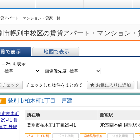
買う
借りる
プ
賃貸アパート・マンション・貸家一覧
別市幌別中校区の賃貸アパート・マンション・
表示
地図で表示
1～2件を表示
え
画像優先度
てチェック
チェックした物件をまとめて
お気に入りに追加
登別市柏木町1丁目 戸建
戸建
所在地
最寄駅
登別市柏木町1丁目29-41
JR室蘭本線 幌別駅