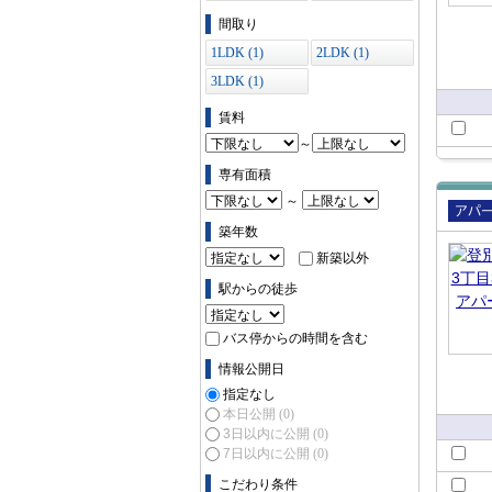
ス (0)
間取り
1LDK (1)
2LDK (1)
3LDK (1)
賃料
～
専有面積
～
賃貸
築年数
ート
新築以外
駅からの徒歩
バス停からの時間を含む
情報公開日
指定なし
本日公開
(0)
3日以内に公開
(0)
7日以内に公開
(0)
こだわり条件