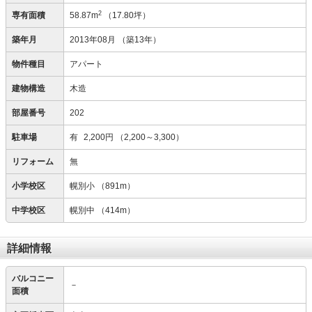
2
専有面積
58.87m
（17.80坪）
築年月
2013年08月
（築13年）
物件種目
アパート
建物構造
木造
部屋番号
202
駐車場
有
2,200円
（2,200～3,300）
リフォーム
無
小学校区
幌別小
（891m）
中学校区
幌別中
（414m）
詳細情報
バルコニー
－
面積