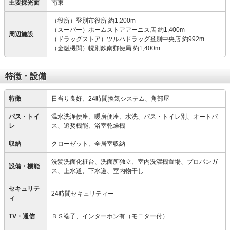
主要採光面
南東
（役所）登別市役所 約1,200m
（スーパー）ホームストアアーニス店 約1,400m
周辺施設
（ドラッグストア）ツルハドラッグ登別中央店 約992m
（金融機関）幌別鉄南郵便局 約1,400m
特徴・設備
特徴
日当り良好、24時間換気システム、角部屋
バス・トイ
温水洗浄便座、暖房便座、水洗、バス・トイレ別、オートバ
レ
ス、追焚機能、浴室乾燥機
収納
クローゼット、全居室収納
洗髪洗面化粧台、洗面所独立、室内洗濯機置場、プロパンガ
設備・機能
ス、上水道、下水道、室内物干し
セキュリテ
24時間セキュリティー
ィ
TV・通信
ＢＳ端子、インターホン有（モニター付）