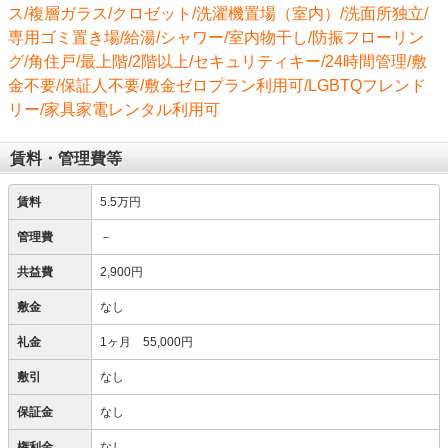
ス/複層ガラス/クロゼット/洗濯機置場（室内）/洗面所独立/
専用ゴミ置き場/給湯/シャワー/室内物干し/防振フローリン
グ/角住戸/最上階/2階以上/セキュリティキー/24時間管理/敷
金不要/保証人不要/敷金ゼロプラン利用可/LGBTQフレンド
リー/家具家電レンタル利用可
賃料・管理費等
賃料
5.5万円
管理費
－
共益費
2,900円
敷金
なし
礼金
1ヶ月 55,000円
敷引
なし
保証金
なし
権利金
なし