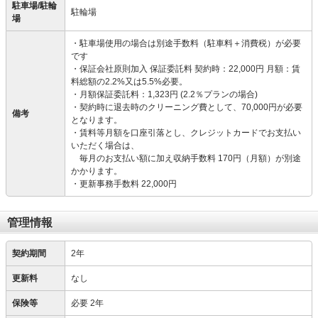
駐車場/駐輪
駐輪場
場
・駐車場使用の場合は別途手数料（駐車料＋消費税）が必要
です
・保証会社原則加入 保証委託料 契約時：22,000円 月額：賃
料総額の2.2%又は5.5%必要。
・月額保証委託料：1,323円 (2.2％プランの場合)
・契約時に退去時のクリーニング費として、70,000円が必要
備考
となります。
・賃料等月額を口座引落とし、クレジットカードでお支払い
いただく場合は、
毎月のお支払い額に加え収納手数料 170円（月額）が別途
かかります。
・更新事務手数料 22,000円
管理情報
契約期間
2年
更新料
なし
保険等
必要
2年