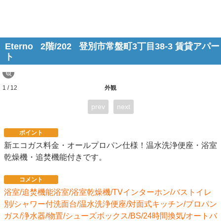
Eterno
2階/202
登別市常盤町3丁目38-3 賃貸アパー
ト
1 / 12
外観
prev
next
ポイント
新エコガス料金・オールプロパン仕様！温水洗浄便座・浴室
乾燥機・追焚機能付きです。
コメント
浴室/追焚機能浴室/浴室乾燥機/TVインターホン/バストイレ
別/シャワー付洗面台/温水洗浄便座/対面式キッチン/プロパン
ガス/浄水器/物置/シューズボックス/BS/24時間換気/オートバ