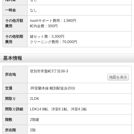
一時金
なし
その他月額
ruumサポート費用
：
1,980円
費用
町内会費
：
300円
その他初期
鍵セット費
：
3,300円
費用
クリーニング費用
：
70,000円
基本情報
登別市常盤町3丁目38-3
所在地
地図を表示
交通
JR室蘭本線 幌別駅徒歩20分
間取り
2LDK
間取り詳細
LDK14.8帖、洋室6.1帖、洋室4.1帖
階数
2階建
所在階
2階