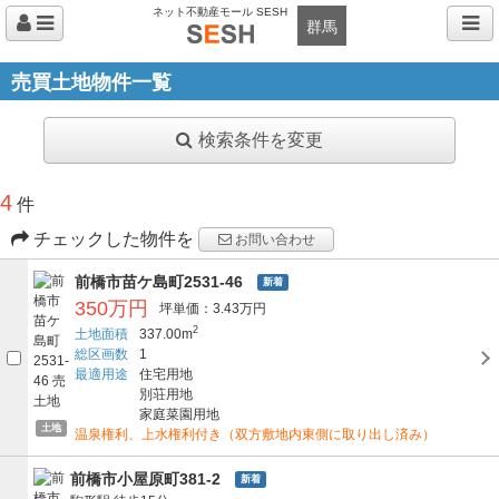
ネット不動産モール SESH
群馬
売買土地物件一覧
検索条件を変更
4
件
チェックした物件を
お問い合わせ
前橋市苗ケ島町2531-46
新着
350万円
坪単価：3.43万円
2
土地面積
337.00m
総区画数
1
最適用途
住宅用地
別荘用地
家庭菜園用地
土地
温泉権利、上水権利付き（双方敷地内東側に取り出し済み）
前橋市小屋原町381-2
新着