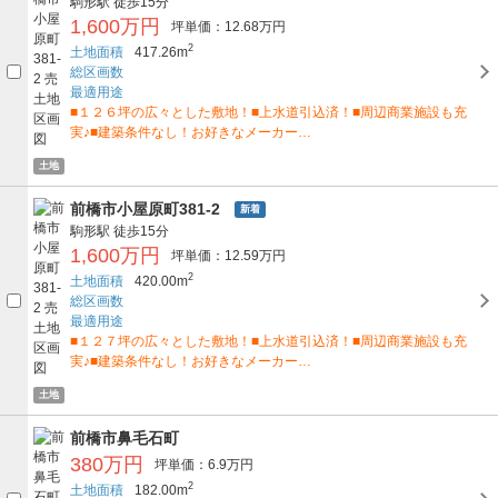
駒形駅
徒歩15分
1,600万円
坪単価：12.68万円
2
土地面積
417.26m
総区画数
最適用途
■１２６坪の広々とした敷地！■上水道引込済！■周辺商業施設も充
実♪■建築条件なし！お好きなメーカー…
土地
前橋市小屋原町381-2
新着
駒形駅
徒歩15分
1,600万円
坪単価：12.59万円
2
土地面積
420.00m
総区画数
最適用途
■１２７坪の広々とした敷地！■上水道引込済！■周辺商業施設も充
実♪■建築条件なし！お好きなメーカー…
土地
前橋市鼻毛石町
380万円
坪単価：6.9万円
2
土地面積
182.00m