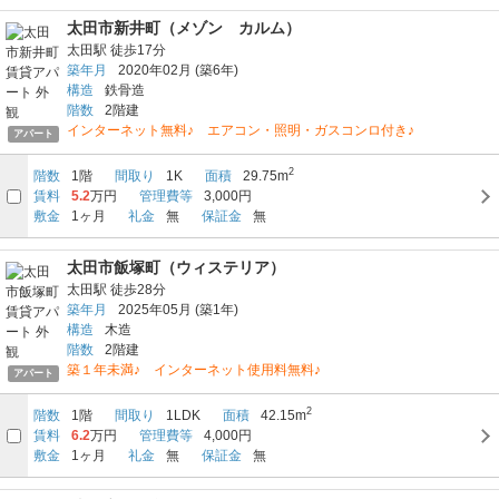
太田市新井町（メゾン カルム）
太田駅
徒歩17分
築年月
2020年02月
(築6年)
構造
鉄骨造
階数
2階建
インターネット無料♪ エアコン・照明・ガスコンロ付き♪
アパート
2
階数
1階
間取り
1K
面積
29.75m
賃料
5.2
万円
管理費等
3,000円
敷金
1ヶ月
礼金
無
保証金
無
太田市飯塚町（ウィステリア）
太田駅
徒歩28分
築年月
2025年05月
(築1年)
構造
木造
階数
2階建
築１年未満♪ インターネット使用料無料♪
アパート
2
階数
1階
間取り
1LDK
面積
42.15m
賃料
6.2
万円
管理費等
4,000円
敷金
1ヶ月
礼金
無
保証金
無