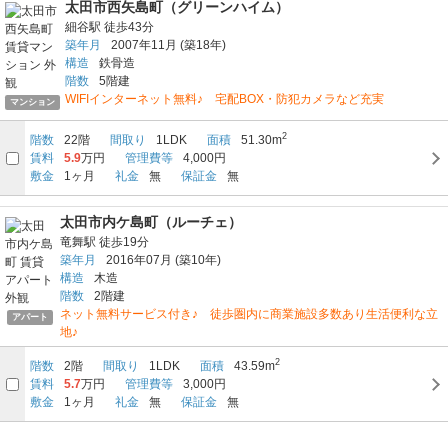
太田市西矢島町（グリーンハイム）
細谷駅
徒歩43分
築年月
2007年11月
(築18年)
構造
鉄骨造
階数
5階建
WIFIインターネット無料♪ 宅配BOX・防犯カメラなど充実
マンション
2
階数
22階
間取り
1LDK
面積
51.30m
賃料
5.9
万円
管理費等
4,000円
敷金
1ヶ月
礼金
無
保証金
無
太田市内ケ島町（ルーチェ）
竜舞駅
徒歩19分
築年月
2016年07月
(築10年)
構造
木造
階数
2階建
ネット無料サービス付き♪ 徒歩圏内に商業施設多数あり生活便利な立
アパート
地♪
2
階数
2階
間取り
1LDK
面積
43.59m
賃料
5.7
万円
管理費等
3,000円
敷金
1ヶ月
礼金
無
保証金
無