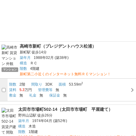
高崎市新町（プレジデントハウス松浦）
新町駅
徒歩14分
築年月
1988年02月
(築38年)
構造
ＲＣ
階数
4階建
マンション
新町第二小近くのインターネット無料ＲＣマンション！
2
階数
2階
間取り
3DK
面積
53.59m
賃料
5.3
万円
管理費等
無
敷金
無
礼金
無
保証金
無
太田市市場町502-14（太田市市場町 平屋建て）
野州山辺駅
徒歩26分
築年月
1974年04月
(築52年)
構造
木造
階数
1階建