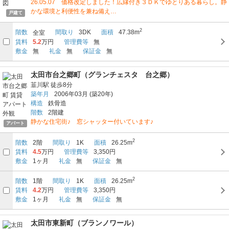
26.05.07 価格改定しました！広縁付き３ＤＫでゆとりある暮らし。静
かな環境と利便性を兼ね備え…
戸建て
2
階数
間取り
3DK
面積
47.38m
全室
賃料
5.2
万円
管理費等
無
敷金
無
礼金
無
保証金
無
太田市台之郷町（グランチェスタ 台之郷）
韮川駅
徒歩8分
築年月
2006年03月
(築20年)
構造
鉄骨造
階数
2階建
静かな住宅街♪ 窓シャッター付いています♪
アパート
2
階数
2階
間取り
1K
面積
26.25m
賃料
4.5
万円
管理費等
3,350円
敷金
1ヶ月
礼金
無
保証金
無
2
階数
1階
間取り
1K
面積
26.25m
賃料
4.2
万円
管理費等
3,350円
敷金
1ヶ月
礼金
無
保証金
無
太田市東新町（ブランノワール）