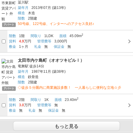
韮川駅
築年月
2013年07月
(築13年)
構造
木造
階数
2階建
50号線、122号線、インターへのアクセス良好♪
アパート
2
階数
1階
間取り
1LDK
面積
45.09m
賃料
4.9
万円
管理費等
3,000円
敷金
1ヶ月
礼金
無
保証金
無
太田市内ケ島町（オオツキビルⅠ）
竜舞駅
徒歩14分
築年月
1987年11月
(築38年)
構造
鉄骨造
階数
2階建
◇徒歩５分圏内に商業施設多数！ 一人暮らしに便利な立地☆彡
アパート
2
階数
2階
間取り
1K
面積
23.40m
賃料
3.0
万円
管理費等
無
敷金
無
礼金
無
保証金
無
もっと見る