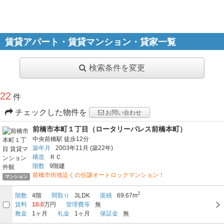
賃貸アパート・賃貸マンション・貸家一覧
検索条件を変更
22
件
チェックした物件を
お問い合わせ
前橋市本町１丁目（ロータリーパレス前橋本町）
中央前橋駅
徒歩12分
築年月
2003年11月
(築22年)
構造
ＲＣ
階数
9階建
前橋市街地近くの分譲オートロックマンション！
マンション
2
階数
4階
間取り
3LDK
面積
69.67m
賃料
10.0
万円
管理費等
無
敷金
1ヶ月
礼金
1ヶ月
保証金
無