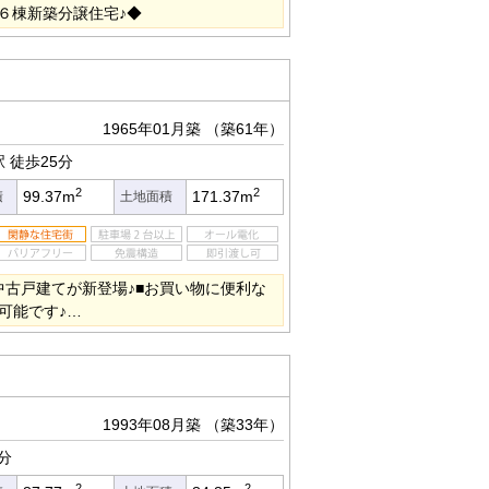
６棟新築分譲住宅♪◆
1965年01月築
（築61年）
駅
徒歩25分
2
2
99.37m
171.37m
積
土地面積
中古戸建てが新登場♪■お買い物に便利な
可能です♪…
1993年08月築
（築33年）
分
2
2