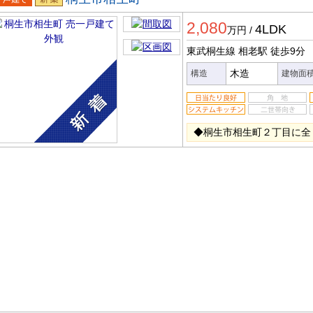
一戸建
新築
2,080
4LDK
万円
/
東武桐生線 相老駅
徒歩9分
木造
構造
建物面
◆桐生市相生町２丁目に全