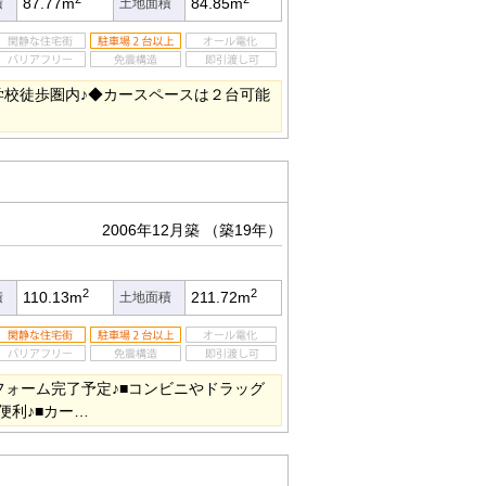
87.77m
84.85m
積
土地面積
学校徒歩圏内♪◆カースペースは２台可能
2006年12月築
（築19年）
2
2
110.13m
211.72m
積
土地面積
フォーム完了予定♪■コンビニやドラッグ
便利♪■カー…