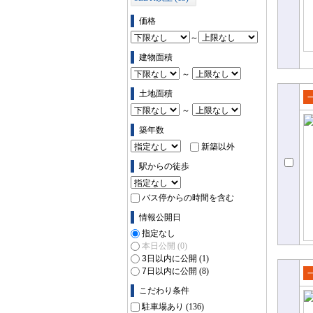
価格
～
建物面積
～
土地面積
売
～
て
築年数
新築以外
駅からの徒歩
バス停からの時間を含む
情報公開日
指定なし
本日公開
(0)
3日以内に公開
(1)
7日以内に公開
(8)
売
こだわり条件
て
駐車場あり
(136)