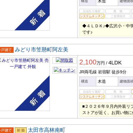
木造
構造
建物面
◆４ＬＤＫ♪◆広沢小・中
です♪
みどり市笠懸町阿左美
一戸建
2,100
4LDK
万円
/
JR両毛線 岩宿駅
徒歩9分
木造
構造
建物面
■２０２６年９月内外装リ
ストアが近く、お買い物に
太田市高林南町