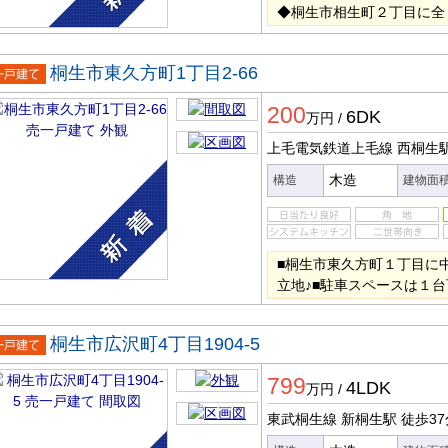
◆桐生市相生町２丁目に全
桐生市東久方町1丁目2-66
一戸建
200
6DK
万円
/
上毛電気鉄道上毛線 西桐生
木造
構造
建物面
■桐生市東久方町１丁目に
立地♪■駐車スペースは１台
桐生市広沢町4丁目1904-5
一戸建
799
4LDK
万円
/
東武桐生線 新桐生駅
徒歩37