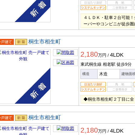
４ＬＤＫ・駐車２台可能！
ーパーやコンビニが徒歩圏
桐生市相生町
一戸建
新築
2,180
4LDK
万円
/
東武桐生線 相老駅
徒歩9分
木造
構造
建物面
◆桐生市相生町２丁目に全
桐生市相生町
一戸建
新築
2,180
4LDK
万円
/