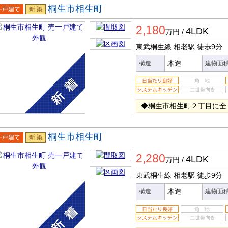
桐生市相生町
一戸建
新築
2,180
4LDK
万円
/
東武桐生線 相老駅
徒歩9分
木造
構造
建物面
◆桐生市相生町２丁目に全
桐生市相生町
一戸建
新築
2,280
4LDK
万円
/
東武桐生線 相老駅
徒歩9分
木造
構造
建物面