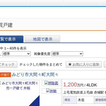
買う
借りる
プ
買戸建
表示
地図で表示
中 1～40件を表示
え
画像優先度
てチェック
チェックした物件をまとめて
お気に入りに追加
みどり市大間々町大間々
一戸建
1,200
4LDK
万円
/
上毛電気鉄道上毛線 赤城駅
木造
構造
建物面