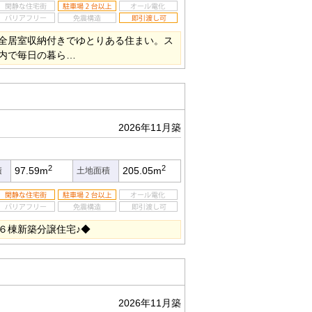
全居室収納付きでゆとりある住まい。ス
内で毎日の暮ら…
2026年11月築
2
2
97.59m
205.05m
積
土地面積
６棟新築分譲住宅♪◆
2026年11月築