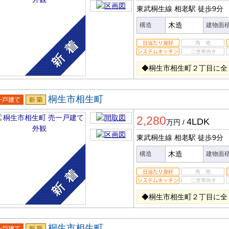
東武桐生線 相老駅
徒歩9分
木造
構造
建物面
◆桐生市相生町２丁目に全
桐生市相生町
一戸建
新築
2,280
4LDK
万円
/
東武桐生線 相老駅
徒歩9分
木造
構造
建物面
◆桐生市相生町２丁目に全
桐生市相生町