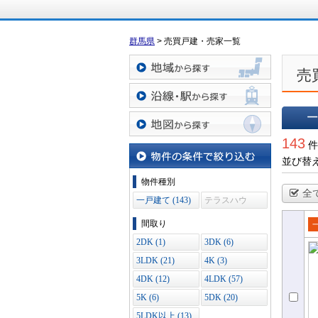
群馬県
>
売買戸建・売家一覧
売
地域から探す
沿線・駅から探す
一覧で
143
地図から探す
件
並び替
物件の条件で絞り込む
物件種別
全
一戸建て (143)
テラスハウ
ス (0)
間取り
売
2DK (1)
3DK (6)
て
3LDK (21)
4K (3)
4DK (12)
4LDK (57)
5K (6)
5DK (20)
5LDK以上 (13)