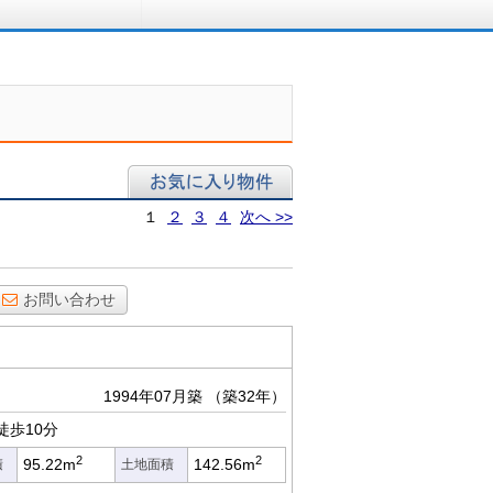
ロに相談する
お気に入り物件
１
２
３
４
次へ >>
お問い合わせ
1994年07月築
（築32年）
徒歩10分
2
2
95.22m
142.56m
積
土地面積