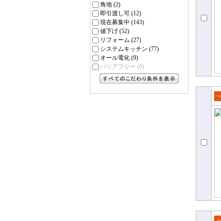
角地
(2)
即引渡し可
(12)
現在募集中
(143)
値下げ
(52)
リフォーム
(27)
システムキッチン
(77)
オール電化
(9)
バリアフリー
(0)
すべてのこだわり条件を見る
売
て