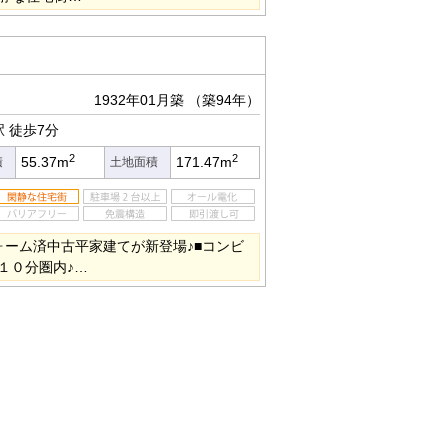
1932年01月築
（築94年）
駅
徒歩7分
2
2
55.37m
171.47m
積
土地面積
ォーム済中古平家建てが新登場♪■コンビ
１０分圏内♪…