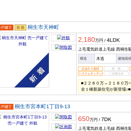
桐生市天神町
一戸建
新築
2,180
4LDK
万円
/
上毛電気鉄道上毛線 西桐生
木造
構造
建物面
■２２８０万→２１８０万
全１棟新築住宅が新登場♪
桐生市宮本町1丁目9-13
一戸建
650
7DK
万円
/
上毛電気鉄道上毛線 西桐生