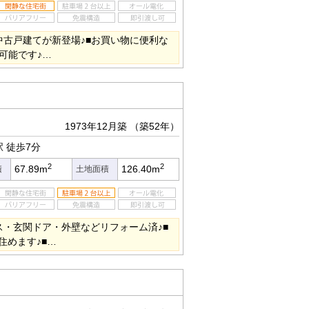
中古戸建てが新登場♪■お買い物に便利な
可能です♪…
1973年12月築
（築52年）
駅
徒歩7分
2
2
67.89m
126.40m
積
土地面積
ス・玄関ドア・外壁などリフォーム済♪■
住めます♪■…