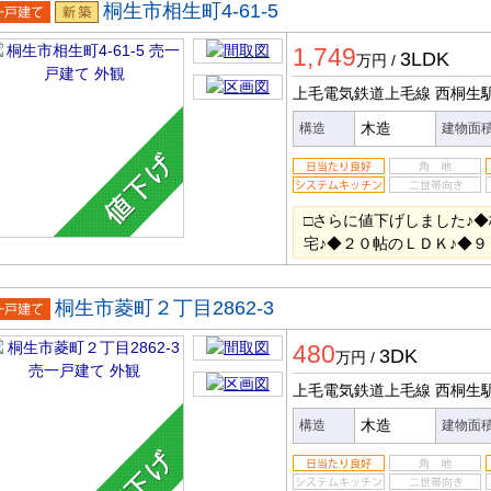
桐生市相生町4-61-5
一戸建
新築
1,749
3LDK
万円
/
上毛電気鉄道上毛線 西桐生
木造
構造
建物面
□さらに値下げしました♪
宅♪◆２０帖のＬＤＫ♪◆
桐生市菱町２丁目2862-3
一戸建
480
3DK
万円
/
上毛電気鉄道上毛線 西桐生
木造
構造
建物面