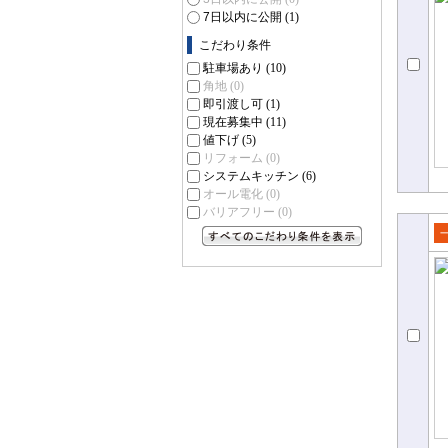
て
7日以内に公開
(1)
こだわり条件
駐車場あり
(10)
角地
(0)
即引渡し可
(1)
現在募集中
(11)
値下げ
(5)
リフォーム
(0)
システムキッチン
(6)
オール電化
(0)
バリアフリー
(0)
売
すべてのこだわり条件を見る
て