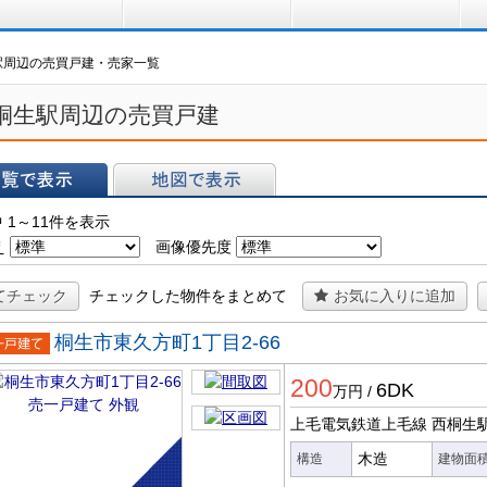
買う
借りる
プ
駅周辺の売買戸建・売家一覧
桐生駅周辺の売買戸建
表示
地図で表示
 1～11件を表示
え
画像優先度
てチェック
チェックした物件をまとめて
お気に入りに追加
桐生市東久方町1丁目2-66
一戸建
200
6DK
万円
/
上毛電気鉄道上毛線 西桐生
木造
構造
建物面