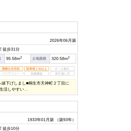
2026年06月築
駅
徒歩31分
2
2
95.58m
320.58m
積
土地面積
へ値下げしまし■桐生市天神町２丁目に
■生活しやすい…
1933年01月築
（築93年）
駅
徒歩10分