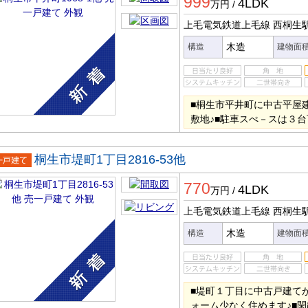
999
4LDK
万円
/
上毛電気鉄道上毛線 西桐生
木造
構造
建物面
■桐生市平井町に中古平屋
敷地♪■駐車スぺ－スは３台
桐生市堤町1丁目2816-53他
一戸建
770
4LDK
万円
/
上毛電気鉄道上毛線 西桐生
木造
構造
建物面
■堤町１丁目に中古戸建て
ォーム少なく住めます♪■