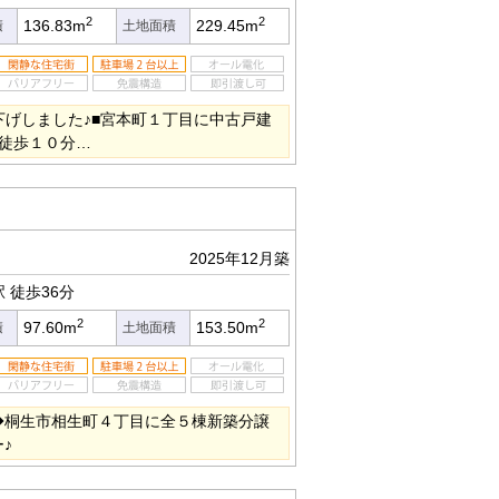
2
2
136.83m
229.45m
積
土地面積
下げしました♪■宮本町１丁目に中古戸建
が徒歩１０分…
2025年12月築
駅
徒歩36分
2
2
97.60m
153.50m
積
土地面積
◆桐生市相生町４丁目に全５棟新築分譲
♪