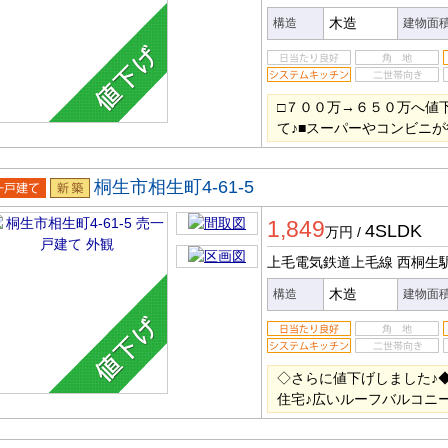
木造
構造
建物面
□７００万→６５０万へ値
て♪■スーパーやコンビニ
桐生市相生町4-61-5
一戸建
新築
1,849
4SLDK
万円
/
上毛電気鉄道上毛線 西桐生
木造
構造
建物面
◇さらに値下げしました♪
住宅♪広いルーフバルコニー