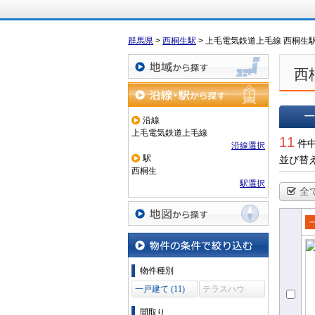
群馬県
>
西桐生駅
>
上毛電気鉄道上毛線 西桐生
西
地域から探す
沿線・駅から探す
沿線
上毛電気鉄道上毛線
一覧で
11
件中
沿線選択
駅
並び替
西桐生
駅選択
全
地図から探す
売
て
物件の条件で絞り込む
物件種別
一戸建て (11)
テラスハウ
ス (0)
間取り