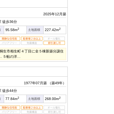
2025年12月築
駅
徒歩36分
2
2
95.58m
227.42m
積
土地面積
◆桐生市相生町４丁目に全５棟新築分譲住
９．５帖の洋…
1977年07月築
（築49年）
駅
徒歩44分
2
2
77.84m
268.00m
積
土地面積