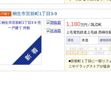
桐生市宮前町1丁目3-9
一戸建
1,180
3LDK
万円
/
上毛電気鉄道上毛線 西桐生
木造
構造
建物面
■宮前町１丁目に一部リフ
ニやドラッグストアが徒歩