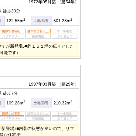
1972年05月築
（築54年）
駅
徒歩30分
2
2
122.55m
501.28m
積
土地面積
建てが新登場♪■約１５１坪の広々とした
可能です♪…
1997年03月築
（築29年）
駅
徒歩7分
2
2
109.26m
210.32m
積
土地面積
が新登場♪■内装の状態が良いので、リフ
閑静な住宅街…