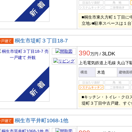
■桐生市東久方町１丁目に
立地♪■駐車スペースは１台
桐生市堤町３丁目18-7
一戸建
390
3LDK
万円
/
上毛電気鉄道上毛線 丸山下
木造
構造
建物面
■キッチン・トイレ・クロ
堤町３丁目中古戸建、すぐ
桐生市平井町1068-1他
一戸建