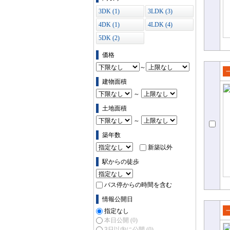
3DK (1)
3LDK (3)
4DK (1)
4LDK (4)
5DK (2)
価格
～
売
建物面積
て
～
土地面積
～
築年数
新築以外
駅からの徒歩
バス停からの時間を含む
情報公開日
指定なし
売
本日公開
(0)
3日以内に公開
(0)