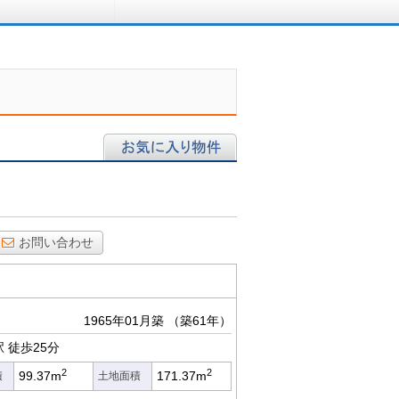
ロに相談する
お気に入り物件
お問い合わせ
1965年01月築
（築61年）
駅
徒歩25分
2
2
99.37m
171.37m
積
土地面積