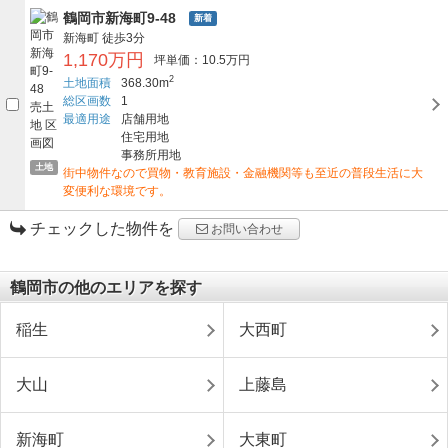
鶴岡市新海町9-48
新着
新海町
徒歩3分
1,170万円
坪単価：10.5万円
2
土地面積
368.30m
総区画数
1
最適用途
店舗用地
住宅用地
事務所用地
土地
街中物件なので買物・教育施設・金融機関等も至近の普段生活に大
変便利な環境です。
チェックした物件を
お問い合わせ
鶴岡市の他のエリアを探す
稲生
大西町
大山
上藤島
新海町
大東町