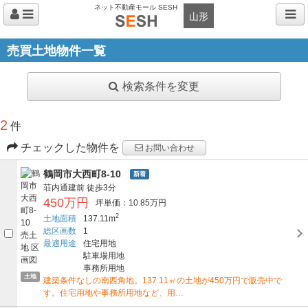
ネット不動産モール SESH
山形
売買土地物件一覧
検索条件を変更
2
件
チェックした物件を
お問い合わせ
鶴岡市大西町8-10
新着
荘内通建前
徒歩3分
450万円
坪単価：10.85万円
2
土地面積
137.11m
総区画数
1
最適用途
住宅用地
駐車場用地
事務所用地
土地
建築条件なしの南西角地。137.11㎡の土地が450万円で販売中で
す。住宅用地や事務所用地など、用…