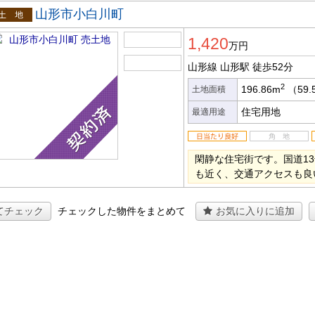
山形市小白川町
土地
1,420
万円
山形線 山形駅
徒歩52分
2
196.86m
（59.
土地面積
住宅用地
最適用途
閑静な住宅街です。国道1
も近く、交通アクセスも良
てチェック
チェックした物件をまとめて
お気に入りに追加