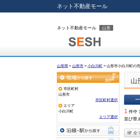
ネット不動産モール
ネット不動産モール
山形
山形県
>
山形市
>
小白川町
>
山形市小白川町の
山
地域から探す
市区町村
山形市
市区町村選択
エリア
一覧で
1
小白川町
件中 
エリア選択
並び替
全
沿線・駅から探す