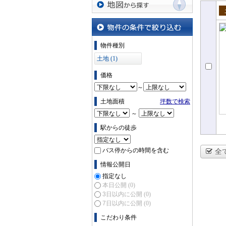
地図から探す
売
物件の条件で絞り込む
物件種別
土地 (1)
価格
～
土地面積
坪数で検索
～
駅からの徒歩
バス停からの時間を含む
全
情報公開日
指定なし
本日公開
(0)
3日以内に公開
(0)
7日以内に公開
(0)
こだわり条件