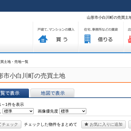
山形市小白川町の売買土地
買う
借りる
プ
売買土地・売地一覧
形市小白川町の売買土地
表示
地図で表示
1～1件を表示
え
画像優先度
てチェック
チェックした物件をまとめて
お気に入りに追加