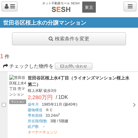
ネット不動産モール SESH
東京
世田谷区桜上水の分譲マンション
検索条件を変更
1
件
チェックした物件を
お問い合わせ
世田谷区桜上水4丁目（ライオンズマンション桜上水
第二）
桜上水駅
徒歩3分
2,280万円
/ 1DK
マンション
築年月
1985年11月
(築40年)
建物構造
ＲＣ
2
専有面積
33.24m
所在階/階数
3階
/
5階建
総戸数
－
オーナーチェンジ