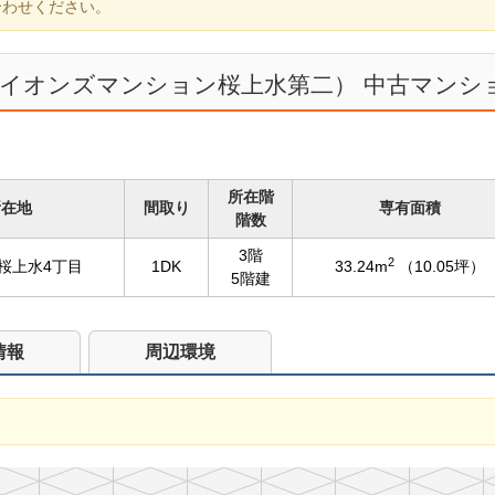
合わせください。
ライオンズマンション桜上水第二） 中古マンシ
所在階
所在地
間取り
専有面積
階数
3階
2
桜上水4丁目
1DK
33.24m
（10.05坪）
5階建
情報
周辺環境