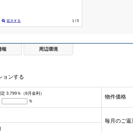
拡大する
1
/ 5
情報
周辺環境
ションする
定 3.799％（8月金利）
物件価格
％
毎月のご返
円