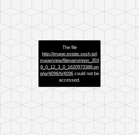
The file
http://image.estate.sesh.jp/i
mage/view/filename/epn_359
8_0_12_3_0_1620973388.pn
g/w/4096/h/4096
could not be
accessed.