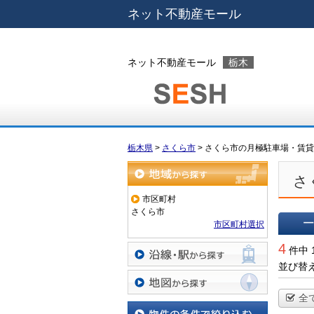
ネット不動産モール
ネット不動産モール
栃木
栃木県
>
さくら市
>
さくら市の月極駐車場・賃貸
さ
地域から探す
市区町村
さくら市
市区町村選択
一覧で
4
件中 
並び替
沿線・駅から探す
全
地図から探す