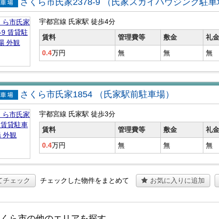
さくら市氏家2378-9 （氏家スカイハウジング駐
貸駐車
宇都宮線 氏家駅
徒歩4分
賃料
管理費等
敷金
礼
0.4
万円
無
無
無
さくら市氏家1854 （氏家駅前駐車場）
貸駐車
宇都宮線 氏家駅
徒歩3分
賃料
管理費等
敷金
礼
0.4
万円
無
無
無
てチェック
チェックした物件をまとめて
お気に入りに追加
さくら市の他のエリアを探す