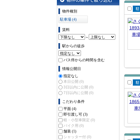
物件の条件で絞り込む
物件種別
賃
駐車場 (4)
場
賃料
～
駅からの徒歩
バス停からの時間を含む
情報公開日
指定なし
本日公開
(0)
3日以内に公開
(0)
賃
7日以内に公開
(0)
場
こだわり条件
平面
(4)
即引渡し可
(3)
軽・小型車限定
(0)
バイク用
(0)
舗装
(1)
シャッター付
(0)