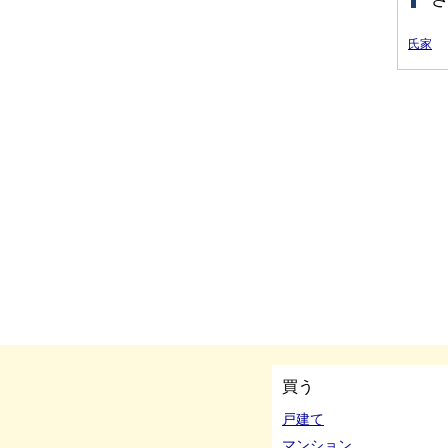
氏家
買う
戸建て
マンション