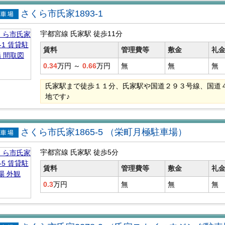
さくら市氏家1893-1
貸駐車
宇都宮線 氏家駅
徒歩11分
賃料
管理費等
敷金
礼
0.34
万円
～
0.66
万円
無
無
無
氏家駅まで徒歩１１分、氏家駅や国道２９３号線、国道
地です♪
さくら市氏家1865-5 （栄町月極駐車場）
貸駐車
宇都宮線 氏家駅
徒歩5分
賃料
管理費等
敷金
礼
0.3
万円
無
無
無