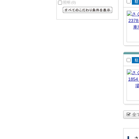
照明
(0)
賃
場
すべてのこだわり条件を見る
賃
場
全