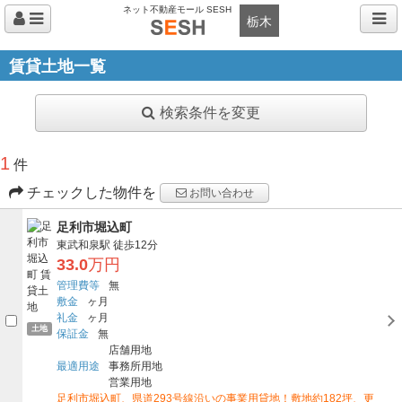
ネット不動産モール SESH
栃木
賃貸土地一覧
検索条件を変更
1
件
チェックした物件を
お問い合わせ
足利市堀込町
東武和泉駅
徒歩12分
33.0
万円
管理費等
無
敷金
ヶ月
礼金
ヶ月
土地
保証金
無
店舗用地
最適用途
事務所用地
営業用地
足利市堀込町、県道293号線沿いの事業用貸地！敷地約182坪、更