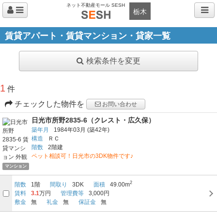
ネット不動産モール SESH
栃木
賃貸アパート・賃貸マンション・貸家一覧
検索条件を変更
1
件
チェックした物件を
お問い合わせ
日光市所野2835-6（クレスト・広久保）
築年月
1984年03月
(築42年)
構造
ＲＣ
階数
2階建
ペット相談可！日光市の3DK物件です♪
マンション
2
階数
1階
間取り
3DK
面積
49.00m
賃料
3.1
万円
管理費等
3,000円
敷金
無
礼金
無
保証金
無