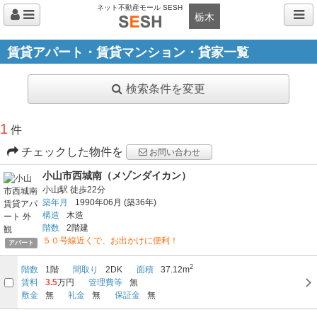
ネット不動産モール SESH
栃木
賃貸アパート・賃貸マンション・貸家一覧
検索条件を変更
1
件
チェックした物件を
お問い合わせ
小山市西城南（メゾンダイカン）
小山駅
徒歩22分
築年月
1990年06月
(築36年)
構造
木造
階数
2階建
５０号線近くで、お出かけに便利！
アパート
2
階数
1階
間取り
2DK
面積
37.12m
賃料
3.5
万円
管理費等
無
敷金
無
礼金
無
保証金
無