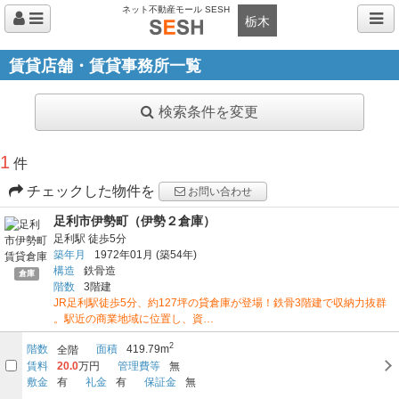
ネット不動産モール SESH
栃木
賃貸店舗・賃貸事務所一覧
検索条件を変更
1
件
チェックした物件を
お問い合わせ
足利市伊勢町（伊勢２倉庫）
足利駅
徒歩5分
築年月
1972年01月
(築54年)
構造
鉄骨造
倉庫
階数
3階建
JR足利駅徒歩5分、約127坪の貸倉庫が登場！鉄骨3階建で収納力抜群
。駅近の商業地域に位置し、資…
2
階数
面積
419.79m
全階
賃料
20.0
万円
管理費等
無
敷金
有
礼金
有
保証金
無