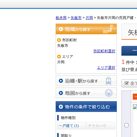
栃木県
>
矢板市
>
片岡
>
矢板市片岡の売買戸建
矢
地域から探す
市区町村
矢板市
市区町村選択
エリア
一覧で
1
片岡
件中 
エリア選択
並び替
全
沿線・駅から探す
地図から探す
売
て
物件の条件で絞り込む
物件種別
一戸建て (1)
テラスハウ
ス (0)
間取り