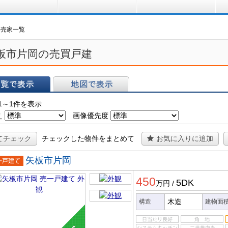
買う
借りる
プ
・売家一覧
板市片岡の売買戸建
表示
地図で表示
1～1件を表示
え
画像優先度
てチェック
チェックした物件をまとめて
お気に入りに追加
矢板市片岡
一戸建
450
5DK
万円
/
木造
構造
建物面