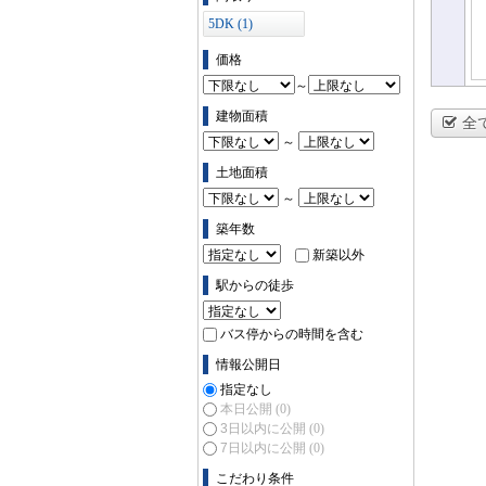
5DK (1)
価格
～
建物面積
全
～
土地面積
～
築年数
新築以外
駅からの徒歩
バス停からの時間を含む
情報公開日
指定なし
本日公開
(0)
3日以内に公開
(0)
7日以内に公開
(0)
こだわり条件