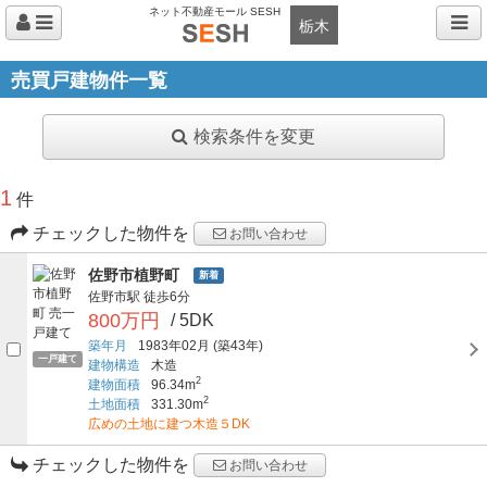
ネット不動産モール SESH
栃木
売買戸建物件一覧
検索条件を変更
1
件
チェックした物件を
お問い合わせ
佐野市植野町
新着
佐野市駅
徒歩6分
800万円
/ 5DK
築年月
1983年02月
(築43年)
一戸建て
建物構造
木造
2
建物面積
96.34m
2
土地面積
331.30m
広めの土地に建つ木造５DK
チェックした物件を
お問い合わせ