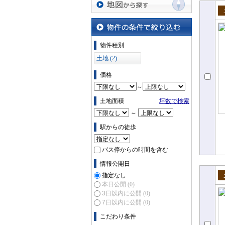
地図から探す
売
物件の条件で絞り込む
物件種別
土地 (2)
価格
～
土地面積
坪数で検索
～
駅からの徒歩
バス停からの時間を含む
情報公開日
指定なし
本日公開
(0)
売
3日以内に公開
(0)
7日以内に公開
(0)
こだわり条件