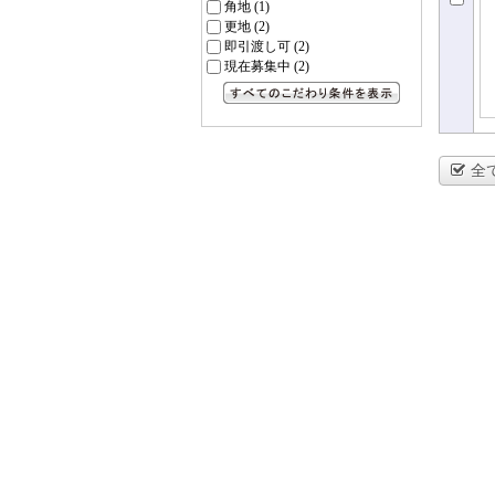
角地
(1)
更地
(2)
即引渡し可
(2)
現在募集中
(2)
すべてのこだわり条件を見る
全