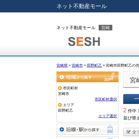
ネット不動産モール
ネット不動産モール
宮崎
宮崎県
>
宮崎市
>
田野町乙
>
宮崎市田野町乙の
宮
地域から探す
市区町村
宮崎市
市区町村選択
エリア
一覧で
2
田野町乙
件中 
エリア選択
並び替
全
沿線・駅から探す