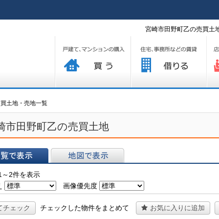
宮崎市田野町乙の売買土地
買う
借りる
プ
売買土地・売地一覧
崎市田野町乙の売買土地
表示
地図で表示
1～2件を表示
え
画像優先度
てチェック
チェックした物件をまとめて
お気に入りに追加