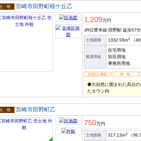
宮崎市田野町桜ケ丘乙
土地
1,209
万円
JR日豊本線 田野駅
徒歩57分
2
1332.59m
（40
土地面積
住宅用地
別荘用地
最適用途
事務所用地
◆大自然に囲まれた高台の
たタウン内
宮崎市田野町乙
土地
750
万円
2
317.13m
（95.
土地面積