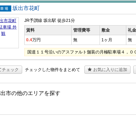
坂出市花町
貸駐車
JR予讃線 坂出駅
徒歩21分
賃料
管理費等
敷金
礼
0.4
万円
無
1ヶ月
無
国道１１号沿いのアスファルト舗装の月極駐車場４，０
てチェック
チェックした物件をまとめて
お気に入りに追加
坂出市の他のエリアを探す