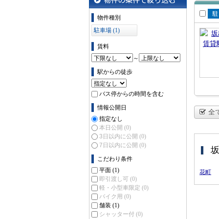
物件の条件で絞り込む
物件種別
賃
駐車場 (1)
場
賃料
～
駅からの徒歩
バス停からの時間を含む
情報公開日
全
指定なし
本日公開
(0)
3日以内に公開
(0)
7日以内に公開
(0)
こだわり条件
平面
(1)
花町
即引渡し可
(0)
軽・小型車限定
(0)
バイク用
(0)
舗装
(1)
シャッター付
(0)