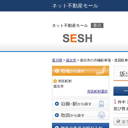
ネット不動産モール
ネット不動産モール
香川
香川県
>
坂出市
>
坂出市の月極駐車場・賃貸駐車
坂
地域から探す
市区町村
坂出市
市区町村選択
一覧で
1
件中 
並び替
沿線・駅から探す
全
地図から探す