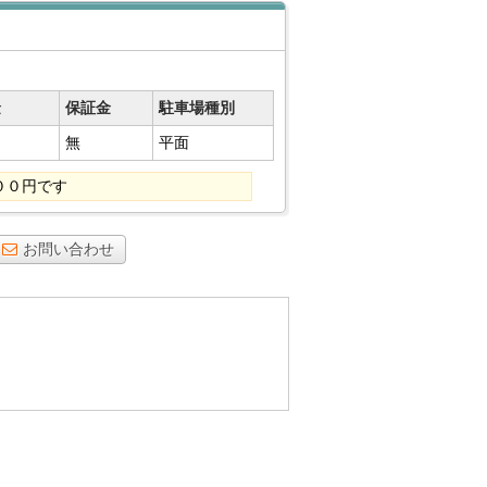
金
保証金
駐車場種別
無
平面
００円です
お問い合わせ