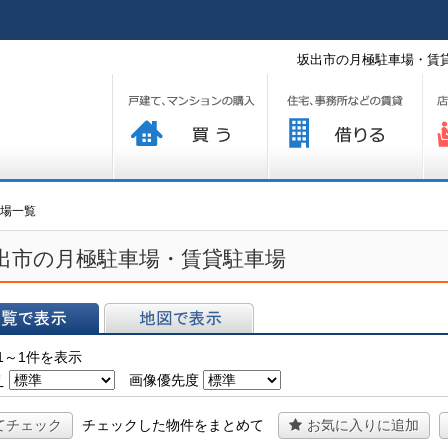
坂出市の月極駐車場・賃貸
買う
借りる
プ
場一覧
出市の月極駐車場・賃貸駐車場
表示
地図で表示
1～1件を表示
え
画像優先度
てチェック
チェックした物件をまとめて
お気に入りに追加