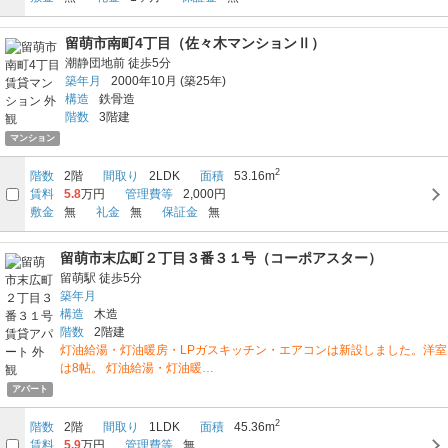
留萌市南町4丁目（佐々木マンションⅡ）
潮静団地前
徒歩5分
築年月
2000年10月
(築25年)
構造
鉄骨造
階数
3階建
マンション
2
階数
2階
間取り
2LDK
面積
53.16m
賃料
5.8
万円
管理費等
2,000円
敷金
無
礼金
無
保証金
無
留萌市末広町２丁目３番３１号（コーポアスター）
留萌駅
徒歩5分
築年月
構造
木造
階数
2階建
灯油給湯・灯油暖房・LPガスキッチン・エアコンは新設しました。洋室
は8帖。 灯油給湯・灯油暖…
アパート
2
階数
2階
間取り
1LDK
面積
45.36m
賃料
5.9
万円
管理費等
無