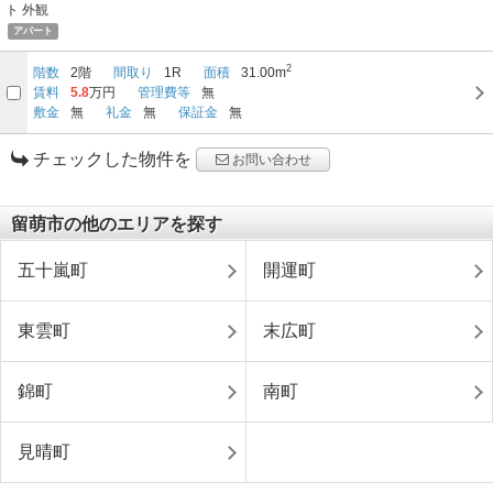
アパート
2
階数
2階
間取り
1R
面積
31.00m
賃料
5.8
万円
管理費等
無
敷金
無
礼金
無
保証金
無
チェックした物件を
お問い合わせ
留萌市の他のエリアを探す
五十嵐町
開運町
東雲町
末広町
錦町
南町
見晴町