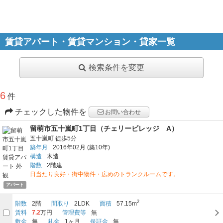
賃貸アパート・賃貸マンション・貸家一覧
検索条件を変更
6
件
チェックした物件を
お問い合わせ
留萌市五十嵐町1丁目（チェリービレッジ A）
五十嵐町
徒歩5分
築年月
2016年02月
(築10年)
構造
木造
階数
2階建
日当たり良好・街中物件・広めのトランクルームです。
アパート
2
階数
2階
間取り
2LDK
面積
57.15m
賃料
7.2
万円
管理費等
無
敷金
無
礼金
1ヶ月
保証金
無