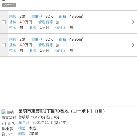
アパート
2
階数
2階
間取り
3DK
面積
49.95m
賃料
4.0
万円
管理費等
無
敷金
無
礼金
1ヶ月
保証金
無
2
階数
2階
間取り
3DK
面積
49.95m
賃料
4.0
万円
管理費等
無
敷金
無
礼金
1ヶ月
保証金
無
留萌市東雲町2丁目70番地（コーポトトロⅢ）
留萌駅
バス20分
徒歩4分
築年月
2001年11月
(築24年)
構造
木造
階数
2階建