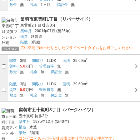
敷金
無
礼金
1ヶ月
保証金
無
留萌市東雲町1丁目（リバーサイド）
東雲町2丁目
徒歩8分
築年月
2001年07月
(築25年)
構造
鉄骨造
階数
3階建
広い空間でゆったりとしたプライベートタイムをお過ごしください
マンション
2
階数
3階
間取り
1LDK
面積
39.69m
賃料
5.0
万円
管理費等
無
敷金
無
礼金
無
保証金
無
2
階数
3階
間取り
1LDK
面積
39.69m
賃料
5.0
万円
管理費等
無
敷金
無
礼金
無
保証金
無
留萌市五十嵐町3丁目（パークハイツ）
五十嵐町
徒歩2分
築年月
1985年12月
(築40年)
構造
木造
階数
2階建
コンビニ・スーパーが徒歩圏に有り立地の良い場所です。