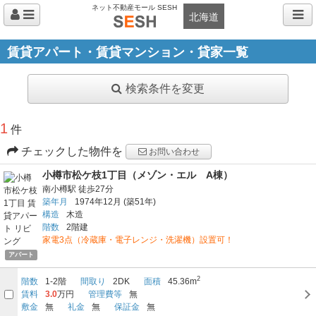
ネット不動産モール SESH
北海道
賃貸アパート・賃貸マンション・貸家一覧
検索条件を変更
1
件
チェックした物件を
お問い合わせ
小樽市松ケ枝1丁目（メゾン・エル A棟）
南小樽駅
徒歩27分
築年月
1974年12月
(築51年)
構造
木造
階数
2階建
家電3点（冷蔵庫・電子レンジ・洗濯機）設置可！
アパート
2
階数
1-2階
間取り
2DK
面積
45.36m
賃料
3.0
万円
管理費等
無
敷金
無
礼金
無
保証金
無