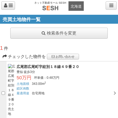
ネット不動産モール SESH
北海道
売買土地物件一覧
検索条件を変更
1
件
チェックした物件を
お問い合わせ
広尾郡広尾町字紋別１８線４９番２０
豊似
徒歩3分
50万円
坪単価：0.48万円
2
土地面積
343.00m
総区画数
最適用途
住宅用地