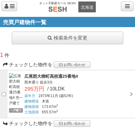
ネット不動産モール SESH
北海道
売買戸建物件一覧
検索条件を変更
1
件
チェックした物件を
お問い合わせ
広尾郡大樹町高校通25番地4
西本通り
徒歩3分
295万円
/ 10LDK
築年月
1973年11月
(築52年)
建物構造
木造
2
建物面積
173.07m
一戸建て
2
土地面積
655.57m
チェックした物件を
お問い合わせ