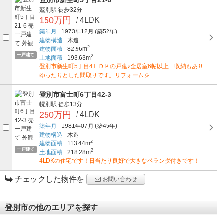
鷲別駅
徒歩32分
150万円
/ 4LDK
築年月
1973年12月
(築52年)
建物構造
木造
2
建物面積
82.96m
一戸建て
2
土地面積
193.63m
登別市新生町5丁目4ＬＤＫの戸建♪全居室6帖以上、収納もあり
ゆったりとした間取りです。リフォームを…
登別市富士町6丁目42-3
幌別駅
徒歩13分
250万円
/ 4LDK
築年月
1981年07月
(築45年)
建物構造
木造
2
建物面積
113.44m
一戸建て
2
土地面積
218.28m
4LDKの住宅です！日当たり良好で大きなベランダ付きです！
チェックした物件を
お問い合わせ
登別市の他のエリアを探す