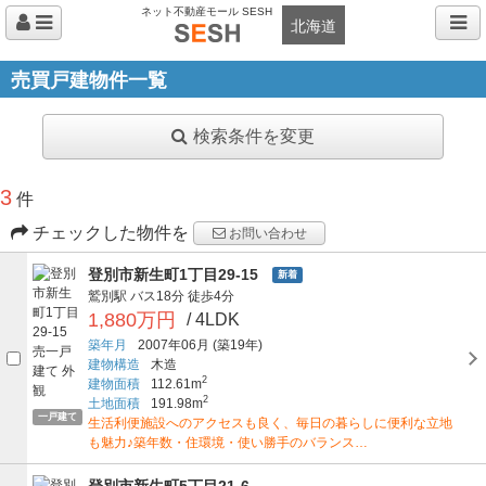
ネット不動産モール SESH
北海道
売買戸建物件一覧
検索条件を変更
3
件
チェックした物件を
お問い合わせ
登別市新生町1丁目29-15
新着
鷲別駅
バス18分
徒歩4分
1,880万円
/ 4LDK
築年月
2007年06月
(築19年)
建物構造
木造
2
建物面積
112.61m
2
土地面積
191.98m
一戸建て
生活利便施設へのアクセスも良く、毎日の暮らしに便利な立地
も魅力♪築年数・住環境・使い勝手のバランス…
登別市新生町5丁目21-6