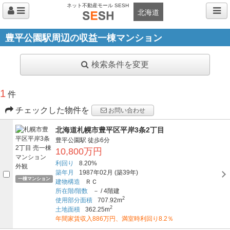
ネット不動産モール SESH
北海道
豊平公園駅周辺の収益一棟マンション
検索条件を変更
1
件
チェックした物件を
お問い合わせ
北海道札幌市豊平区平岸3条2丁目
豊平公園駅
徒歩6分
10,800万円
利回り
8.20%
築年月
1987年02月
(築39年)
一棟マンション
建物構造
ＲＣ
所在階/階数
－
/
4階建
2
使用部分面積
707.92m
2
土地面積
362.25m
年間家賃収入886万円、満室時利回り8.2％