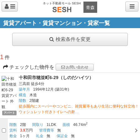
ネット不動産モール SESH
青森
賃貸アパート・賃貸マンション・貸家一覧
検索条件を変更
1
件
チェックした物件を
お問い合わせ
十和田市穂並町6-29（しのだハイツ）
三高前
徒歩4分
築年月
1994年12月
(築31年)
構造
木造
階数
2階建
徒歩圏内にスーパーやコンビニ、雑貨屋等もあり生活に便利な好立地！
ウォシュレット付きトイレへの新…
アパート
2
階数
2階
間取り
1LDK
面積
46.74m
賃料
3.9
万円
管理費等
無
敷金
1ヶ月
礼金
無
保証金
無