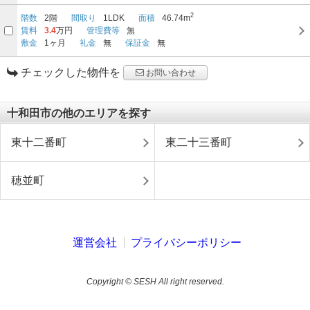
2
階数
2階
間取り
1LDK
面積
46.74m
賃料
3.4
万円
管理費等
無
敷金
1ヶ月
礼金
無
保証金
無
チェックした物件を
お問い合わせ
十和田市の他のエリアを探す
東十二番町
東二十三番町
穂並町
運営会社
プライバシーポリシー
Copyright © SESH All right reserved.