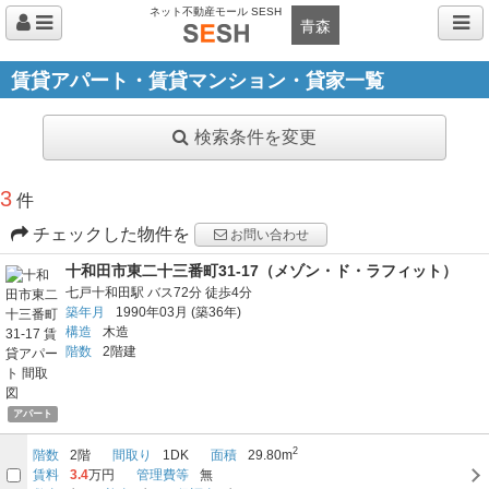
ネット不動産モール SESH
青森
賃貸アパート・賃貸マンション・貸家一覧
検索条件を変更
3
件
チェックした物件を
お問い合わせ
十和田市東二十三番町31-17（メゾン・ド・ラフィット）
七戸十和田駅
バス72分
徒歩4分
築年月
1990年03月
(築36年)
構造
木造
階数
2階建
アパート
2
階数
2階
間取り
1DK
面積
29.80m
賃料
3.4
万円
管理費等
無