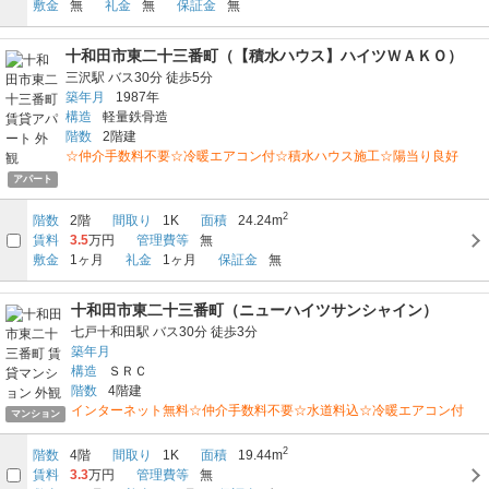
敷金
無
礼金
無
保証金
無
十和田市東二十三番町（【積水ハウス】ハイツＷＡＫＯ）
三沢駅
バス30分
徒歩5分
築年月
1987年
構造
軽量鉄骨造
階数
2階建
☆仲介手数料不要☆冷暖エアコン付☆積水ハウス施工☆陽当り良好
アパート
2
階数
2階
間取り
1K
面積
24.24m
賃料
3.5
万円
管理費等
無
敷金
1ヶ月
礼金
1ヶ月
保証金
無
十和田市東二十三番町（ニューハイツサンシャイン）
七戸十和田駅
バス30分
徒歩3分
築年月
構造
ＳＲＣ
階数
4階建
インターネット無料☆仲介手数料不要☆水道料込☆冷暖エアコン付
マンション
2
階数
4階
間取り
1K
面積
19.44m
賃料
3.3
万円
管理費等
無