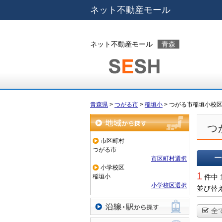
ネット不動産モール
ネット不動産モール
青森
青森県
>
つがる市
>
稲垣小
>
つがる市稲垣小校
つ
地域から探す
市区町村
つがる市
市区町村選択
小学校区
一覧で
1
稲垣小
件中 
小学校区選択
並び替
全
沿線・駅から探す