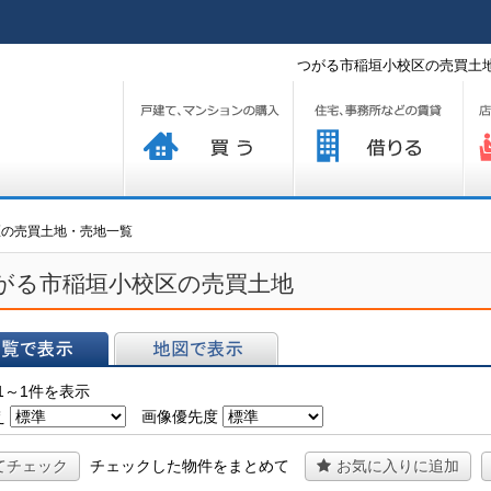
つがる市稲垣小校区の売買土地
買う
借りる
プ
区の売買土地・売地一覧
がる市稲垣小校区の売買土地
表示
地図で表示
1～1件を表示
え
画像優先度
てチェック
チェックした物件をまとめて
お気に入りに追加