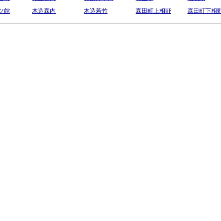
ツ館
木造森内
木造若竹
森田町上相野
森田町下相