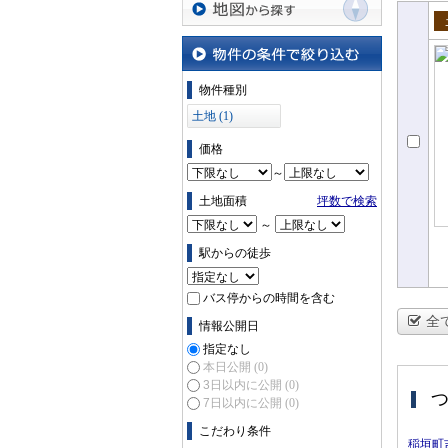
地図から探す
売
物件の条件で絞り込む
物件種別
土地 (1)
価格
～
土地面積
坪数で検索
～
駅からの徒歩
バス停からの時間を含む
全
情報公開日
指定なし
本日公開
(0)
3日以内に公開
(0)
7日以内に公開
(0)
こだわり条件
稲垣町