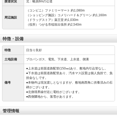
接道状況
北：幅員8mの公道
（コンビニ）ファミリーマート 約1,080m
（ショッピング施設）コメリハード＆グリーン 約1,160m
周辺施設
（ドラッグストア）薬王堂 約1,030m
（役所）つがる市稲垣出張所 約2,540m
特徴・設備
特徴
日当り良好
土地設備
プロパンガス、電気、下水道、上水道、側溝
●上水道は前面道路配管(150㎜)あり、敷地内引込管なし。
●下水道は前面道路配管あり、汚水マス設置は個人負担で、負
担金なしです。
備考
●本物件は現況渡しとなりますが、敷地南西角に供養済みの石
碑がございます。
●北側境界線付近に電柱がございます。
●西側隣地から、落雪があります。
管理情報