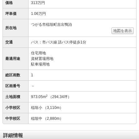
価格
313万円
坪単価
1.06万円
つがる市稲垣町吉出鴨泊
所在地
地図を表示
交通
バス：市バス線 語バス停徒歩1分
住宅用地
最適用途
資材置場用地
駐車場用地
総区画数
1
区画番号
－
2
土地面積
973.05m
（294.34坪）
小学校区
稲垣小
（3,110m）
中学校区
稲垣中
（2,880m）
詳細情報