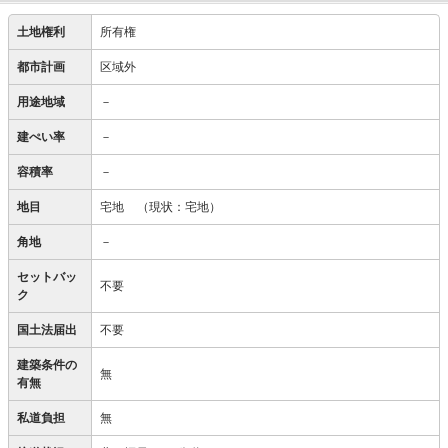
土地権利
所有権
都市計画
区域外
用途地域
－
建ぺい率
－
容積率
－
地目
宅地
（現状：宅地）
角地
－
セットバッ
不要
ク
国土法届出
不要
建築条件の
無
有無
私道負担
無