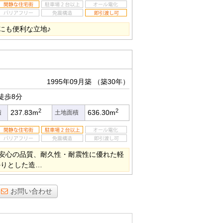
にも便利な立地♪
1995年09月築
（築30年）
徒歩8分
2
2
237.83m
636.30m
積
土地面積
安心の品質、耐久性・耐震性に優れた軽
かりとした造…
お問い合わせ