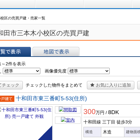
買う
借りる
プ
小校区の売買戸建・売家一覧
和田市三本木小校区の売買戸建
表示
地図で表示
1～2件を表示
え
画像優先度
てチェック
チェックした物件をまとめて
お気に入りに追加
十和田市東三番町5-53(住所)
一戸建
300
8DK
万円
/
十和田線 三丁目
徒歩3分
木造
構造
建物面