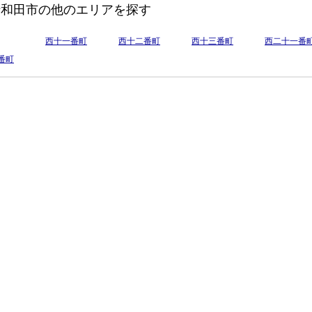
十和田市の他のエリアを探す
西十一番町
西十二番町
西十三番町
西二十一番
番町