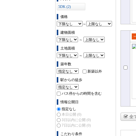
5DK (2)
価格
～
建物面積
～
売
土地面積
て
～
築年数
新築以外
駅からの徒歩
バス停からの時間を含む
情報公開日
指定なし
本日公開
(0)
全
3日以内に公開
(0)
7日以内に公開
(0)
こだわり条件