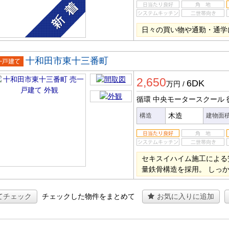
日々の買い物や通勤・通学
十和田市東十三番町
一戸建
2,650
6DK
万円
/
循環 中央モータースクール
木造
構造
建物面
セキスイハイム施工による
量鉄骨構造を採用。 しっ
てチェック
チェックした物件をまとめて
お気に入りに追加