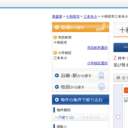
青森県
>
十和田市
>
三本木小
>
十和田市三本木
十
地域から探す
市区町村
十和田市
市区町村選択
小学校区
一覧で
2
三本木小
件中 
小学校区選択
並び替
全
沿線・駅から探す
地図から探す
売
て
物件の条件で絞り込む
物件種別
一戸建て (2)
テラスハウ
ス (0)
間取り