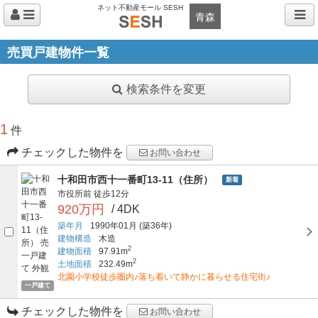
ネット不動産モール SESH
青森
売買戸建物件一覧
検索条件を変更
1
件
チェックした物件を
お問い合わせ
十和田市西十一番町13-11（住所）
新着
市役所前
徒歩12分
920万円
/ 4DK
築年月
1990年01月
(築36年)
建物構造
木造
2
建物面積
97.91m
2
土地面積
232.49m
北園小学校徒歩圏内♪落ち着いて静かに暮らせる住宅街♪
一戸建て
チェックした物件を
お問い合わせ