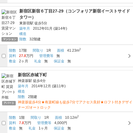
新宿区新宿６丁目27-29（コンフォリア新宿イーストサイド
タワー）
東新宿駅
徒歩5分
築年月
2012年01月
(築14年)
構造
階数
32階建
マンション
2
階数
17階
間取り
1R
面積
41.23m
賃料
27.8
万円
管理費等
無
敷金
2ヶ月
礼金
無
保証金
無
新宿区赤城下町
神楽坂駅
徒歩4分
築年月
2014年12月
(築11年)
構造
階数
2階建
神楽坂徒歩4分★有楽町線も徒歩7分でアクセス良好★ロフト付きデザイ
アパート
ナーズ/オートロック
2
階数
1階
間取り
1R
面積
10.12m
賃料
7.8
万円
管理費等
4,000円
敷金
無
礼金
1ヶ月
保証金
無