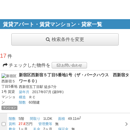
賃貸アパート・賃貸マンション・貸家一覧
検索条件を変更
17
件
チェックした物件を
お問い合わせ
新宿区西新宿５丁目5番地1号（ザ・パークハウス 西新宿タ
ワー６０）
西新宿五丁目駅
徒歩7分
築年月
2017年07月
(築9年)
構造
ＲＣ
階数
60階建
マンション
2
階数
5階
間取り
1LDK
面積
49.11m
賃料
27.8
万円
管理費等
無
敷金
1ヶ月
礼金
2ヶ月
保証金
無