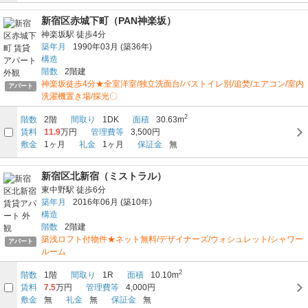
新宿区赤城下町（PAN神楽坂）
神楽坂駅
徒歩4分
築年月
1990年03月
(築36年)
構造
階数
2階建
神楽坂徒歩4分★全室洋室/独立洗面台/バストイレ別/追焚/エアコン/室内
アパート
洗濯機置き場/採光〇
2
階数
2階
間取り
1DK
面積
30.63m
賃料
11.9
万円
管理費等
3,500円
敷金
1ヶ月
礼金
1ヶ月
保証金
無
新宿区北新宿（ミストラル）
東中野駅
徒歩6分
築年月
2016年06月
(築10年)
構造
階数
2階建
築浅ロフト付物件★ネット無料/デザイナーズ/ウォシュレット/シャワー
アパート
ルーム
2
階数
1階
間取り
1R
面積
10.10m
賃料
7.5
万円
管理費等
4,000円
敷金
無
礼金
無
保証金
無