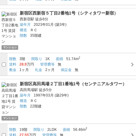
新宿区西新宿５丁目2番地1号（シティタワー新宿）
西新宿駅
徒歩8分
築年月
2023年01月
(築3年)
構造
ＲＣ
階数
35階建
マンション
2
階数
3階
間取り
1K
面積
51.74m
賃料
28.9
万円
管理費等
無
敷金
1ヶ月
礼金
2ヶ月
保証金
無
新宿区高田馬場２丁目1番地1号（センテニアルタワー）
高田馬場駅
徒歩5分
築年月
1997年03月
(築29年)
構造
ＲＣ
階数
22階建
マンション
2
階数
19階
間取り
2LDK
面積
56.46m
賃料
27.55
万円
管理費等
無