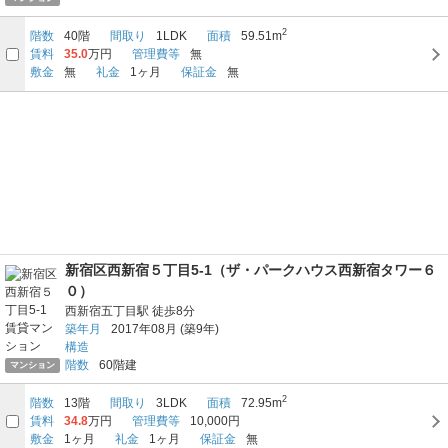
2
階数
40階
間取り
1LDK
面積
59.51m
賃料
35.0
万円
管理費等
無
敷金
無
礼金
1ヶ月
保証金
無
新宿区西新宿５丁目5-1（ザ・パークハウス西新宿タワー６
０）
西新宿五丁目駅
徒歩8分
築年月
2017年08月
(築9年)
構造
階数
60階建
マンション
2
階数
13階
間取り
3LDK
面積
72.95m
賃料
34.8
万円
管理費等
10,000円
敷金
1ヶ月
礼金
1ヶ月
保証金
無