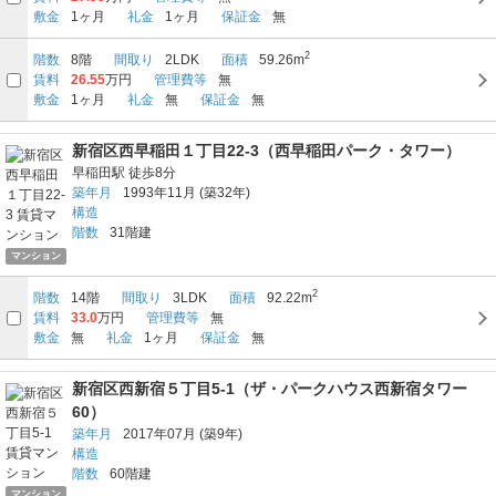
敷金
1ヶ月
礼金
1ヶ月
保証金
無
2
階数
8階
間取り
2LDK
面積
59.26m
賃料
26.55
万円
管理費等
無
敷金
1ヶ月
礼金
無
保証金
無
新宿区西早稲田１丁目22-3（西早稲田パーク・タワー）
早稲田駅
徒歩8分
築年月
1993年11月
(築32年)
構造
階数
31階建
マンション
2
階数
14階
間取り
3LDK
面積
92.22m
賃料
33.0
万円
管理費等
無
敷金
無
礼金
1ヶ月
保証金
無
新宿区西新宿５丁目5-1（ザ・パークハウス西新宿タワー
60）
築年月
2017年07月
(築9年)
構造
階数
60階建
マンション