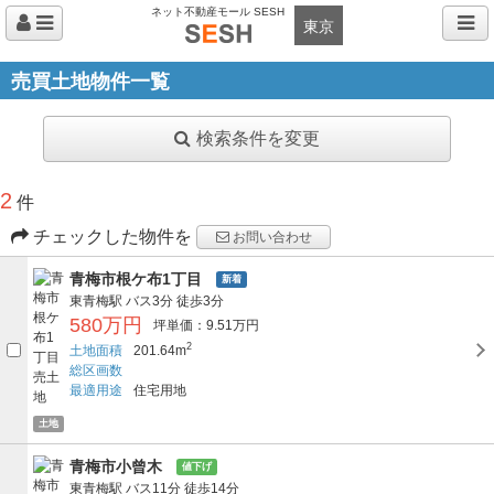
ネット不動産モール SESH
東京
売買土地物件一覧
検索条件を変更
2
件
チェックした物件を
お問い合わせ
青梅市根ケ布1丁目
新着
東青梅駅
バス3分
徒歩3分
580万円
坪単価：9.51万円
2
土地面積
201.64m
総区画数
最適用途
住宅用地
土地
青梅市小曾木
値下げ
東青梅駅
バス11分
徒歩14分