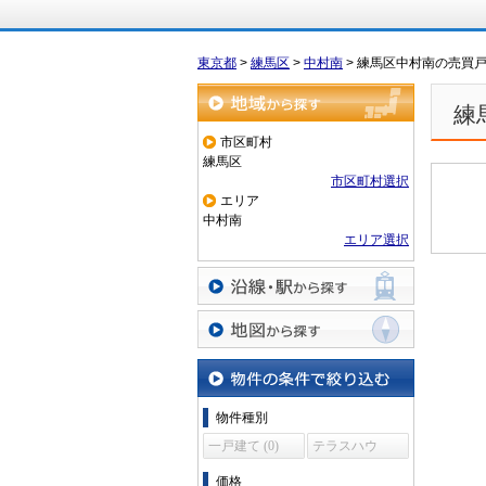
東京都
>
練馬区
>
中村南
>
練馬区中村南の売買
練
地域から探す
市区町村
練馬区
市区町村選択
エリア
中村南
エリア選択
沿線・駅から探す
地図から探す
物件の条件で絞り込む
物件種別
一戸建て (0)
テラスハウ
ス (0)
価格