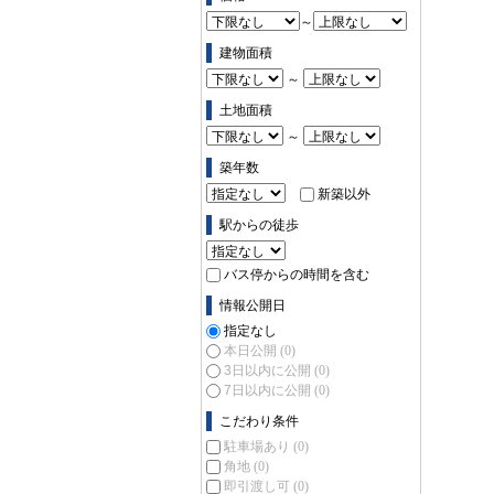
～
建物面積
～
土地面積
～
築年数
新築以外
駅からの徒歩
バス停からの時間を含む
情報公開日
指定なし
本日公開
(0)
3日以内に公開
(0)
7日以内に公開
(0)
こだわり条件
駐車場あり
(0)
角地
(0)
即引渡し可
(0)