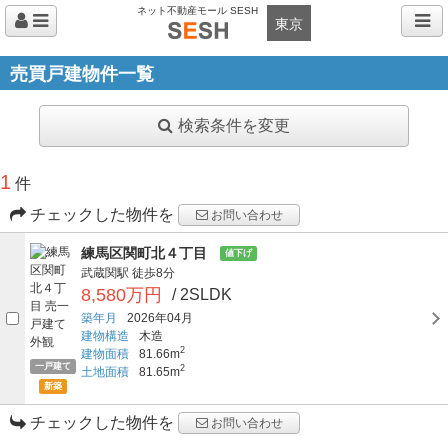
ネット不動産モール SESH
東京
売買戸建物件一覧
検索条件を変更
1
件
チェックした物件を
お問い合わせ
練馬区関町北４丁目
値下げ
武蔵関駅
徒歩8分
8,580万円
/ 2SLDK
築年月
2026年04月
建物構造
木造
2
建物面積
81.66m
一戸建て
2
土地面積
81.65m
新築
チェックした物件を
お問い合わせ