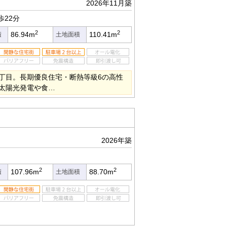
2026年11月築
歩22分
2
2
86.94m
110.41m
積
土地面積
丁目。長期優良住宅・断熱等級6の高性
太陽光発電や食…
2026年築
2
2
107.96m
88.70m
積
土地面積