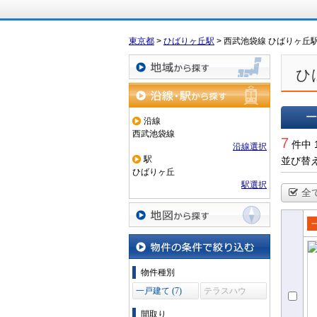
東京都
>
ひばりヶ丘駅
>
西武池袋線 ひばりヶ丘
ひ
地域から探す
沿線・駅から探す
沿線
西武池袋線
一覧で
7
件中 
沿線選択
駅
並び替
ひばりヶ丘
駅選択
全
地図から探す
売
て
物件の条件で絞り込む
物件種別
一戸建て (7)
テラスハウ
ス (0)
間取り