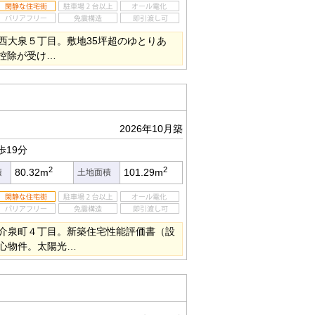
西大泉５丁目。敷地35坪超のゆとりあ
・控除が受け…
2026年10月築
歩19分
2
2
80.32m
101.29m
積
土地面積
介泉町４丁目。新築住宅性能評価書（設
心物件。太陽光…