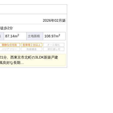
2026年02月築
徒歩2分
2
2
87.14m
108.97m
積
土地面積
1分、西東京市北町の3LDK新築戸建
風良好な長期…