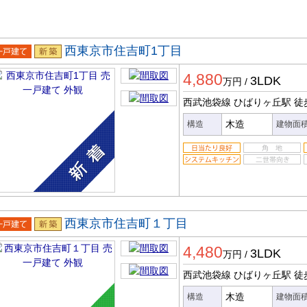
西東京市住吉町1丁目
一戸建
新築
4,880
3LDK
万円
/
西武池袋線 ひばりヶ丘駅
徒
木造
構造
建物面
西東京市住吉町１丁目
一戸建
新築
4,480
3LDK
万円
/
西武池袋線 ひばりヶ丘駅
徒
木造
構造
建物面