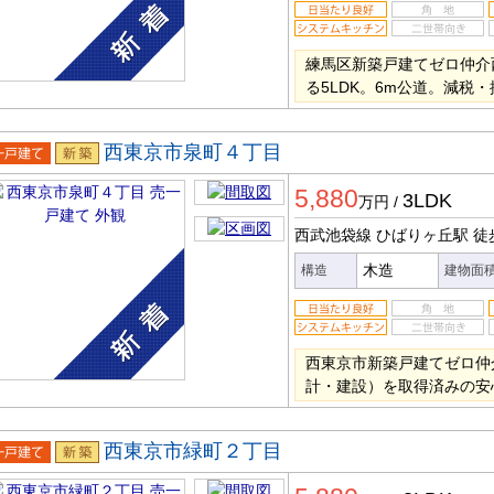
練馬区新築戸建てゼロ仲介
る5LDK。6m公道。減税
西東京市泉町４丁目
一戸建
新築
5,880
3LDK
万円
/
西武池袋線 ひばりヶ丘駅
徒
木造
構造
建物面
西東京市新築戸建てゼロ仲
計・建設）を取得済みの安
西東京市緑町２丁目
一戸建
新築