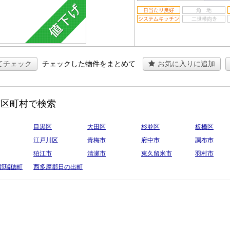
てチェック
チェックした物件をまとめて
お気に入りに追加
市区町村で検索
目黒区
大田区
杉並区
板橋区
江戸川区
青梅市
府中市
調布市
狛江市
清瀬市
東久留米市
羽村市
郡瑞穂町
西多摩郡日の出町