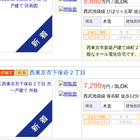
5,880
3LDK
万円
/
西武池袋線 ひばりヶ丘駅
徒
木造
構造
建物面
西東京市新築戸建て緑町２
能なオール電化住宅です。
西東京市下保谷２丁目
一戸建
新築
7,299
3LDK
万円
/
西武池袋線 保谷駅
徒歩12分
木造
構造
建物面