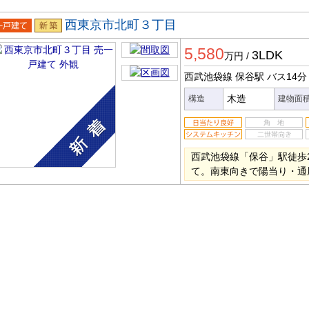
西東京市北町３丁目
一戸建
新築
5,580
3LDK
万円
/
西武池袋線 保谷駅
バス14分
木造
構造
建物面
西武池袋線「保谷」駅徒歩2
て。南東向きで陽当り・通