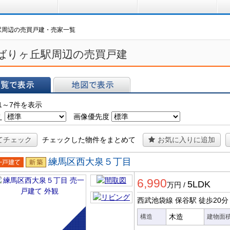
買う
借りる
プ
駅周辺の売買戸建・売家一覧
ばりヶ丘駅周辺の売買戸建
表示
地図で表示
1～7件を表示
え
画像優先度
てチェック
チェックした物件をまとめて
お気に入りに追加
練馬区西大泉５丁目
一戸建
新築
6,990
5LDK
万円
/
西武池袋線 保谷駅
徒歩20分
木造
構造
建物面