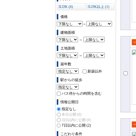
3LDK (6)
5LDK以上 (1)
価格
～
建物面積
～
売
土地面積
て
～
築年数
新築以外
駅からの徒歩
バス停からの時間を含む
情報公開日
指定なし
本日公開
(0)
3日以内に公開
(0)
7日以内に公開
(2)
売
こだわり条件