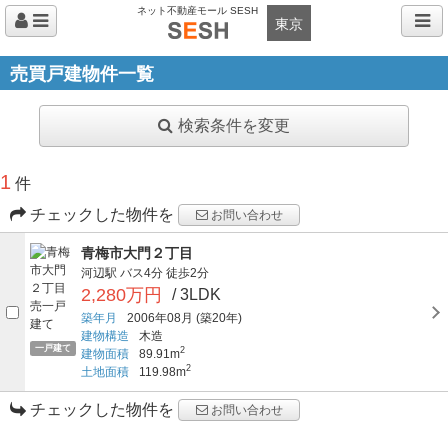
ネット不動産モール SESH
東京
売買戸建物件一覧
検索条件を変更
1
件
チェックした物件を
お問い合わせ
青梅市大門２丁目
河辺駅
バス4分
徒歩2分
2,280万円
/ 3LDK
築年月
2006年08月
(築20年)
建物構造
木造
一戸建て
2
建物面積
89.91m
2
土地面積
119.98m
チェックした物件を
お問い合わせ