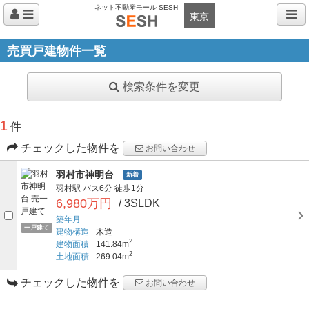
ネット不動産モール SESH
東京
売買戸建物件一覧
検索条件を変更
1
件
チェックした物件を
お問い合わせ
羽村市神明台
新着
羽村駅
バス6分
徒歩1分
6,980万円
/ 3SLDK
築年月
一戸建て
建物構造
木造
2
建物面積
141.84m
2
土地面積
269.04m
チェックした物件を
お問い合わせ