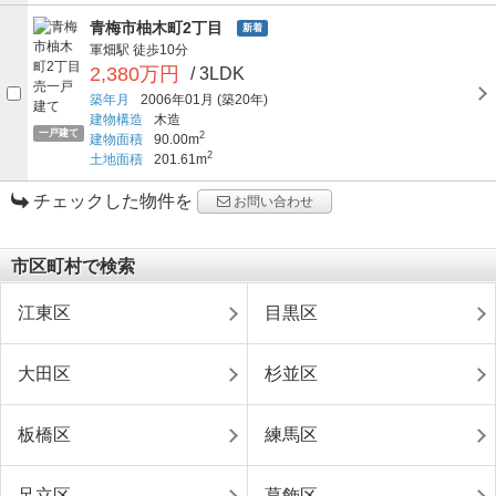
青梅市柚木町2丁目
新着
軍畑駅
徒歩10分
2,380万円
/ 3LDK
築年月
2006年01月
(築20年)
建物構造
木造
一戸建て
2
建物面積
90.00m
2
土地面積
201.61m
チェックした物件を
お問い合わせ
市区町村で検索
江東区
目黒区
大田区
杉並区
板橋区
練馬区
足立区
葛飾区