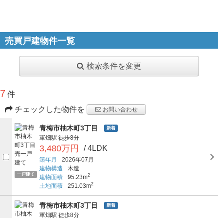
売買戸建物件一覧
検索条件を変更
7
件
チェックした物件を
お問い合わせ
青梅市柚木町3丁目
新着
軍畑駅
徒歩8分
3,480万円
/ 4LDK
築年月
2026年07月
建物構造
木造
一戸建て
2
建物面積
95.23m
2
土地面積
251.03m
青梅市柚木町3丁目
新着
軍畑駅
徒歩8分