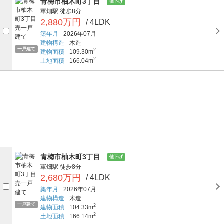
青梅市柚木町3丁目
値下げ
軍畑駅
徒歩8分
2,880万円
/ 4LDK
築年月
2026年07月
建物構造
木造
一戸建て
2
建物面積
109.30m
2
土地面積
166.04m
青梅市柚木町3丁目
値下げ
軍畑駅
徒歩8分
2,680万円
/ 4LDK
築年月
2026年07月
建物構造
木造
一戸建て
2
建物面積
104.33m
2
土地面積
166.14m